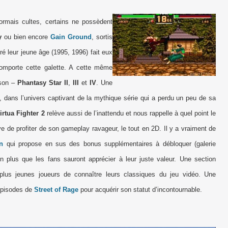
ormais cultes, certains ne possèdent
ky
ou bien encore
Gain Ground
, sortis
ré leur jeune âge (1995, 1996) fait eux
comporte cette galette. A cette même
ison –
Phantasy Star II
,
III
et
IV
. Une
, dans l’univers captivant de la mythique série qui a perdu un peu de sa
irtua Fighter 2
relève aussi de l’inattendu et nous rappelle à quel point le
 de profiter de son gameplay ravageur, le tout en 2D. Il y a vraiment de
n
qui propose en sus des bonus supplémentaires à débloquer (galerie
 un plus que les fans sauront apprécier à leur juste valeur. Une section
us jeunes joueurs de connaître leurs classiques du jeu vidéo. Une
 épisodes de
Street of Rage
pour acquérir son statut d’incontournable.