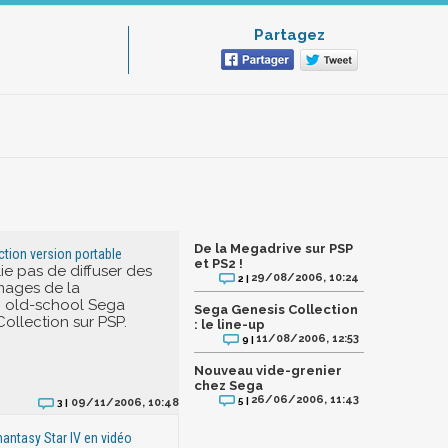
Partagez
De la Megadrive sur PSP
tion version portable
et PS2 !
ie pas de diffuser des
29/08/2006, 10:24
2 |
mages de la
n old-school Sega
Sega Genesis Collection
ollection sur PSP.
: le line-up
11/08/2006, 12:53
9 |
Nouveau vide-grenier
chez Sega
26/06/2006, 11:43
5 |
09/11/2006, 10:48
3 |
Phantasy Star IV en vidéo