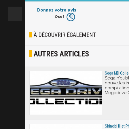
Donnez votre avis
Osef
Furieux
Blasé
À DÉCOUVRIR ÉGALEMENT
Osef
AUTRES ARTICLES
Joyeux
Excité
Sega MD Collec
Sega n'oubl
nouvelles i
compilatio
Megadrive C
Shinobi III et 