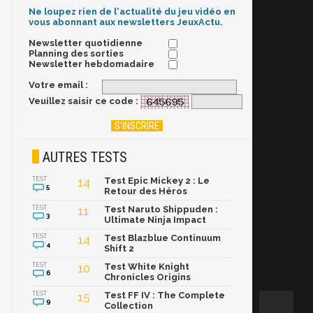
Ne loupez rien de l'actualité du jeu vidéo en
vous abonnant aux newsletters JeuxActu.
Newsletter quotidienne
Planning des sorties
Newsletter hebdomadaire
Votre email :
Veuillez saisir ce code :
AUTRES TESTS
TEST
14
Test Epic Mickey 2 : Le
5
Retour des Héros
TEST
11
Test Naruto Shippuden :
3
Ultimate Ninja Impact
TEST
14
Test Blazblue Continuum
4
Shift 2
TEST
10
Test White Knight
6
Chronicles Origins
TEST
15
Test FF IV : The Complete
9
Collection