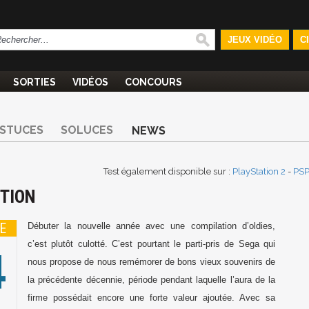
JEUX VIDÉO
C
SORTIES
VIDÉOS
CONCOURS
STUCES
SOLUCES
NEWS
Test également disponible sur :
PlayStation 2
-
PS
CTION
E
Débuter la nouvelle année avec une compilation d’oldies,
4
c’est plutôt culotté. C’est pourtant le parti-pris de Sega qui
nous propose de nous remémorer de bons vieux souvenirs de
la précédente décennie, période pendant laquelle l’aura de la
firme possédait encore une forte valeur ajoutée. Avec sa