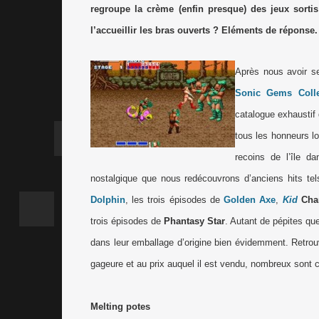
regroupe la crème (enfin presque) des jeux sort
l’accueillir les bras ouverts ? Eléments de réponse.
Après nous avoir se
Sonic Gems Colle
catalogue exhaustif 
tous les honneurs l
recoins de l’île d
nostalgique que nous redécouvrons d’anciens hits te
Dolphin
, les trois épisodes de
Golden Axe
,
Kid
Cha
trois épisodes de
Phantasy Star
. Autant de pépites qu
dans leur emballage d’origine bien évidemment. Retrou
gageure et au prix auquel il est vendu, nombreux sont c
Melting potes