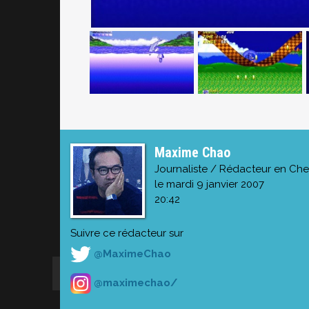
Maxime Chao
Journaliste / Rédacteur en Che
le mardi 9 janvier 2007
20:42
Suivre ce rédacteur sur
@MaximeChao
@maximechao/