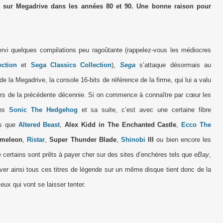
is sur Megadrive dans les années 80 et 90. Une bonne raison pour
rvi quelques compilations peu ragoûtante (rappelez-vous les médiocres
ction
et
Sega Classics Collection
),
Sega
s’attaque désormais au
de la Megadrive, la console 16-bits de référence de la firme, qui lui a valu
ors de la précédente décennie. Si on commence à connaître par cœur les
ans
Sonic The Hedgehog
et sa suite, c’est avec une certaine fibre
ls que
Altered Beast
,
Alex Kidd in The Enchanted Castle
,
Ecco The
meleon
,
Ristar
,
Super Thunder Blade
,
Shinobi
III
ou bien encore les
e certains sont prêts à payer cher sur des sites d’enchères tels que
eBay
,
ver ainsi tous ces titres de légende sur un même disque tient donc de la
eux qui vont se laisser tenter.