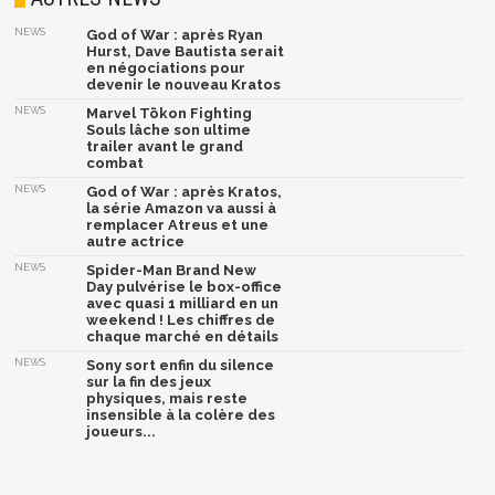
NEWS
God of War : après Ryan
Hurst, Dave Bautista serait
en négociations pour
devenir le nouveau Kratos
NEWS
Marvel Tōkon Fighting
Souls lâche son ultime
trailer avant le grand
combat
NEWS
God of War : après Kratos,
la série Amazon va aussi à
remplacer Atreus et une
autre actrice
NEWS
Spider-Man Brand New
Day pulvérise le box-office
avec quasi 1 milliard en un
weekend ! Les chiffres de
chaque marché en détails
NEWS
Sony sort enfin du silence
sur la fin des jeux
physiques, mais reste
insensible à la colère des
joueurs...