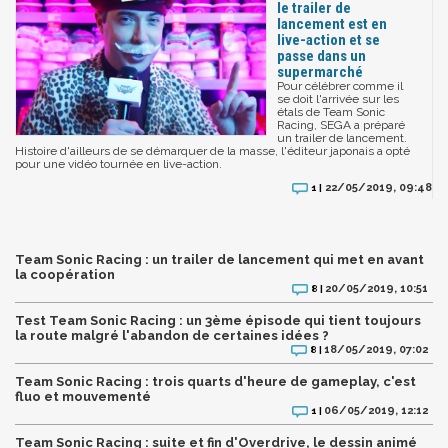
le trailer de
lancement est en
live-action et se
passe dans un
supermarché
Pour célébrer comme il
se doit l'arrivée sur les
étals de Team Sonic
Racing, SEGA a préparé
un trailer de lancement.
Histoire d'ailleurs de se démarquer de la masse, l'éditeur japonais a opté
pour une vidéo tournée en live-action.
22/05/2019, 09:48
1 |
Team Sonic Racing : un trailer de lancement qui met en avant
la coopération
20/05/2019, 10:51
8 |
Test Team Sonic Racing : un 3ème épisode qui tient toujours
la route malgré l'abandon de certaines idées ?
18/05/2019, 07:02
8 |
Team Sonic Racing : trois quarts d'heure de gameplay, c'est
fluo et mouvementé
06/05/2019, 12:12
1 |
Team Sonic Racing : suite et fin d'Overdrive, le dessin animé