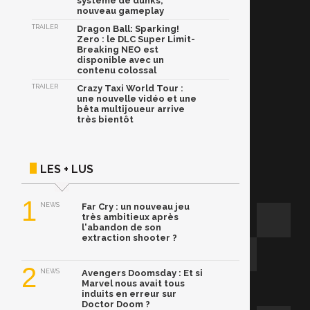
système de dunks,
nouveau gameplay
TRAILER
Dragon Ball: Sparking!
Zero : le DLC Super Limit-
Breaking NEO est
disponible avec un
contenu colossal
TRAILER
Crazy Taxi World Tour :
une nouvelle vidéo et une
bêta multijoueur arrive
très bientôt
LES + LUS
1
NEWS
Far Cry : un nouveau jeu
très ambitieux après
l'abandon de son
extraction shooter ?
2
NEWS
Avengers Doomsday : Et si
Marvel nous avait tous
induits en erreur sur
Doctor Doom ?