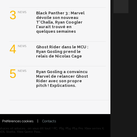
3
NEWS
Black Panther 3 : Marvel
dévoile son nouveau
T'Challa, Ryan Coogler
l'aurait trouvé en
quelques semaines
4
NEWS
Ghost Rider dans le MCU :
Ryan Gosling prend le
relais de Nicolas Cage
5
NEWS
Ryan Gosling a convaincu
Marvel de relancer Ghost
Rider avec son propre
pitch ! Explications.
Préférences cookies
|
Contacts
ces et soluces... on vous dit tout ! PC, PS5, PS4, PS4 Pro, Xbox series X,
DS, Stadia, Xbox Game Pass...