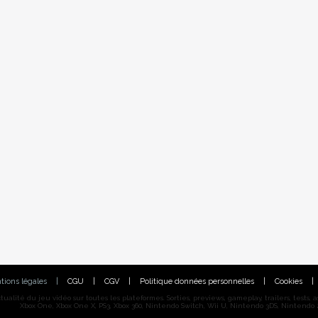
tions légales
|
CGU
|
CGV
|
Politique données personnelles
|
Cookies
|
alité du jeu vidéo sur toutes les plateformes. Sorties, previews, gameplay, trailers, tests, astu
Xbox One, Xbox One X, PS3, Xbox 360, Nintendo Switch, Wii U, Nintendo 3DS, Nintendo 2