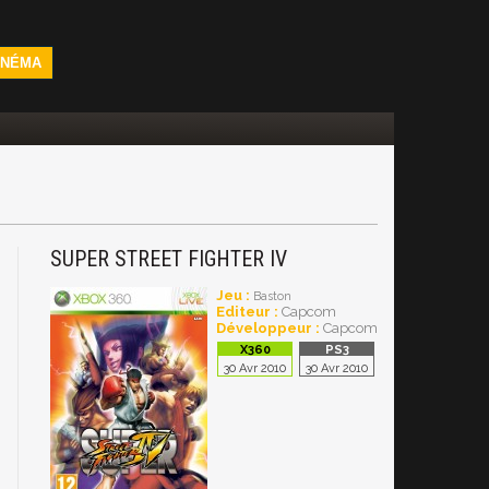
INÉMA
SUPER STREET FIGHTER IV
Jeu :
Baston
Editeur :
Capcom
Développeur :
Capcom
30 Avr 2010
30 Avr 2010