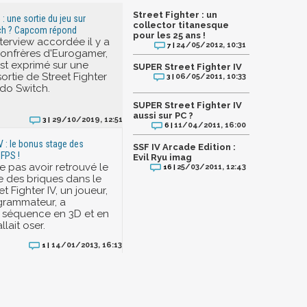
Street Fighter : un
 : une sortie du jeu sur
collector titanesque
ch ? Capcom répond
pour les 25 ans !
terview accordée il y a
24/05/2012, 10:31
7 |
onfrères d'Eurogamer,
t exprimé sur une
SUPER Street Fighter IV
ortie de Street Fighter
06/05/2011, 10:33
3 |
ndo Switch.
SUPER Street Fighter IV
aussi sur PC ?
29/10/2019, 12:51
3 |
11/04/2011, 16:00
6 |
IV : le bonus stage des
SSF IV Arcade Edition :
 FPS !
Evil Ryu imag
e pas avoir retrouvé le
25/03/2011, 12:43
16 |
 des briques dans le
et Fighter IV, un joueur,
grammateur, a
a séquence en 3D et en
llait oser.
14/01/2013, 16:13
1 |