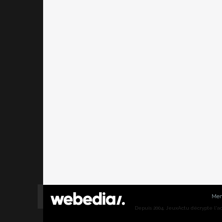
Men
Depuis 2004, JeuxActu décrypte l'actu