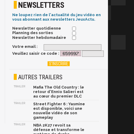
NEWSLETTERS
Ne loupez rien de l'actualité du jeu vidéo en
vous abonnant aux newsletters JeuxActu.
Newsletter quotidienne
Planning des sorties
Newsletter hebdomadaire
Votre email :
Veuillez saisir ce code :
AUTRES TRAILERS
TRAILER
Mafia The Old Country : le
retour d'Ennio Salieri est
au cœur du premier DLC
TRAILER
Street Fighter 6 : Yasmine
est disponible, voici une
nouvelle vidéo de son
gameplay
TRAILER
NBA 2K27 revoit sa
défense et transforme le