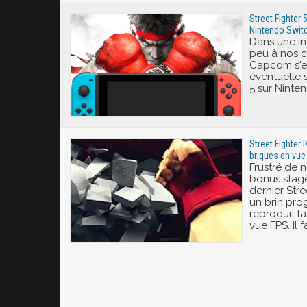
Street Fighter 5
Nintendo Swit
Dans une in
peu à nos c
Capcom s'es
éventuelle s
5 sur Ninte
Street Fighter 
briques en vue
Frustré de n
bonus stage
dernier Stre
un brin pro
reproduit l
vue FPS. Il fa