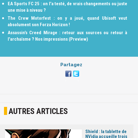
EA Sports FC 25 : on l'a testé, de vrais changements ou juste
une mise à niveau ?
The Crew Motorfest : on y a joué, quand Ubisoft veut
absolument son Forza Horizon !
Assassin’s Creed Mirage : retour aux sources ou retour à
l'archaïsme ? Nos impressions (Preview)
Partagez
AUTRES ARTICLES
Shield : la tablette de
NVidia accueille trois