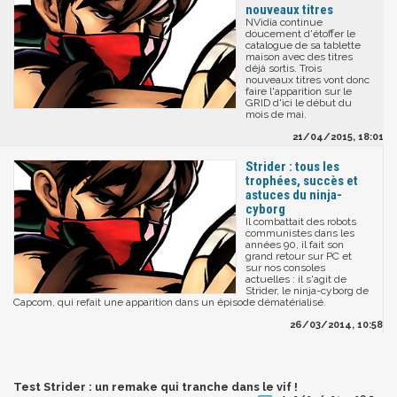
nouveaux titres
NVidia continue
doucement d'étoffer le
catalogue de sa tablette
maison avec des titres
déjà sortis. Trois
nouveaux titres vont donc
faire l'apparition sur le
GRID d'ici le début du
mois de mai.
21/04/2015, 18:01
Strider : tous les
trophées, succès et
astuces du ninja-
cyborg
Il combattait des robots
communistes dans les
années 90, il fait son
grand retour sur PC et
sur nos consoles
actuelles : il s'agit de
Strider, le ninja-cyborg de
Capcom, qui refait une apparition dans un épisode dématérialisé.
26/03/2014, 10:58
Test Strider : un remake qui tranche dans le vif !