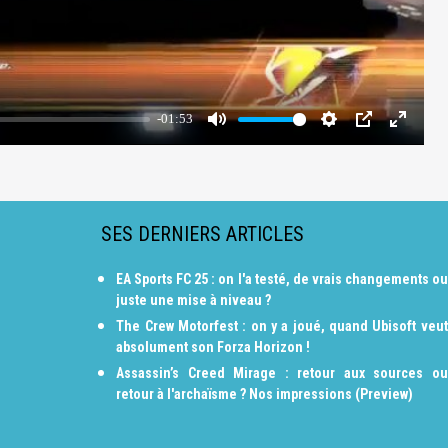
SES DERNIERS ARTICLES
EA Sports FC 25 : on l'a testé, de vrais changements ou
juste une mise à niveau ?
The Crew Motorfest : on y a joué, quand Ubisoft veut
absolument son Forza Horizon !
Assassin’s Creed Mirage : retour aux sources ou
retour à l'archaïsme ? Nos impressions (Preview)