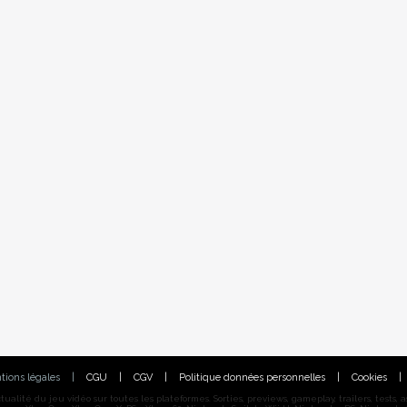
tions légales
|
CGU
|
CGV
|
Politique données personnelles
|
Cookies
|
alité du jeu vidéo sur toutes les plateformes. Sorties, previews, gameplay, trailers, tests, astu