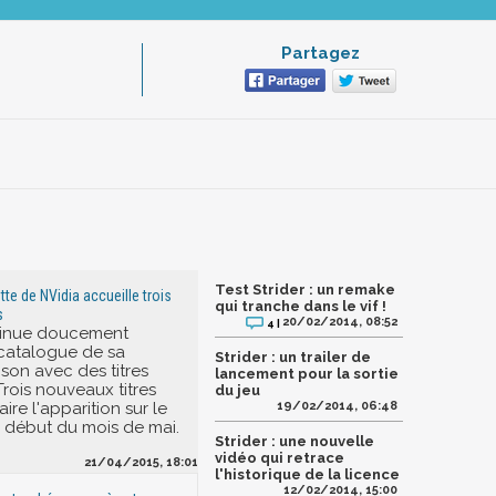
Partagez
Test Strider : un remake
ette de NVidia accueille trois
qui tranche dans le vif !
s
20/02/2014, 08:52
4 |
tinue doucement
e catalogue de sa
Strider : un trailer de
ison avec des titres
lancement pour la sortie
 Trois nouveaux titres
du jeu
ire l'apparition sur le
19/02/2014, 06:48
le début du mois de mai.
Strider : une nouvelle
vidéo qui retrace
21/04/2015, 18:01
l'historique de la licence
12/02/2014, 15:00