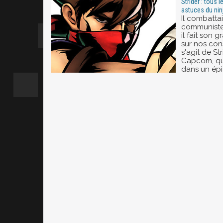
Strider : tous 
astuces du nin
Il combatta
communiste
il fait son 
sur nos cons
s'agit de St
Capcom, qui
dans un épi