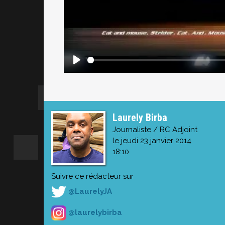
Laurely Birba
Journaliste / RC Adjoint
le jeudi 23 janvier 2014
18:10
Suivre ce rédacteur sur
@LaurelyJA
@laurelybirba