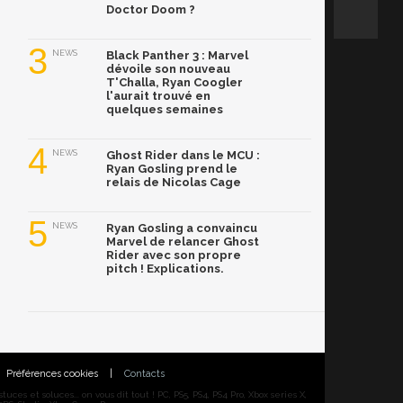
Doctor Doom ?
3
NEWS
Black Panther 3 : Marvel
dévoile son nouveau
T'Challa, Ryan Coogler
l'aurait trouvé en
quelques semaines
4
NEWS
Ghost Rider dans le MCU :
Ryan Gosling prend le
relais de Nicolas Cage
5
NEWS
Ryan Gosling a convaincu
Marvel de relancer Ghost
Rider avec son propre
pitch ! Explications.
Préférences cookies
|
Contacts
ces et soluces... on vous dit tout ! PC, PS5, PS4, PS4 Pro, Xbox series X,