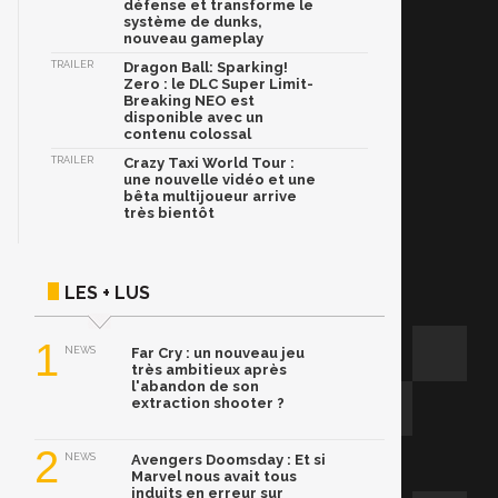
défense et transforme le
système de dunks,
nouveau gameplay
TRAILER
Dragon Ball: Sparking!
Zero : le DLC Super Limit-
Breaking NEO est
disponible avec un
contenu colossal
TRAILER
Crazy Taxi World Tour :
une nouvelle vidéo et une
bêta multijoueur arrive
très bientôt
LES + LUS
1
NEWS
Far Cry : un nouveau jeu
très ambitieux après
l'abandon de son
extraction shooter ?
2
NEWS
Avengers Doomsday : Et si
Marvel nous avait tous
induits en erreur sur