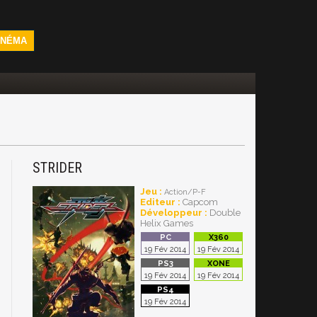
INÉMA
STRIDER
Jeu :
Action/P-F
Editeur :
Capcom
Développeur :
Double
Helix Games
19 Fév 2014
19 Fév 2014
19 Fév 2014
19 Fév 2014
19 Fév 2014