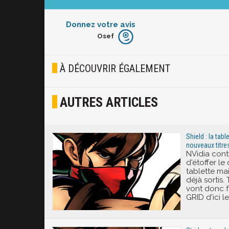
Donnez votre avis
Osef
Furieux
Blasé
À DÉCOUVRIR ÉGALEMENT
Osef
AUTRES ARTICLES
Joyeux
Excité
Shield : la tabl
nouveaux titre
NVidia con
d'étoffer l
tablette ma
déjà sortis.
vont donc fa
GRID d'ici 