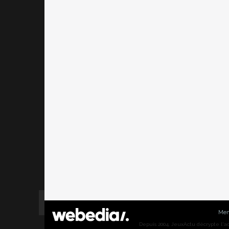
Men
Depuis 2004, JeuxActu décrypte l'actu