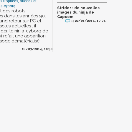
les trophées, succès et
ja-cyborg
Strider : de nouvelles
it des robots
images du ninja de
s dans les années 90,
Capcom
grand retour sur PC et
22/01/2014, 10:04
1 |
oles actuelles : il
rider, le ninja-cyborg de
 refait une apparition
sode dématérialisé.
26/03/2014, 10:58