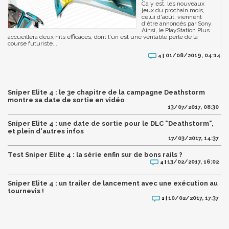
Ca y est, les nouveaux
jeux du prochain mois,
celui d'août, viennent
d'être annoncés par Sony.
Ainsi, le PlayStation Plus
accueillera deux hits efficaces, dont l'un est une véritable perle de la
course futuriste...
01/08/2019, 04:14
4 |
Sniper Elite 4 : le 3e chapitre de la campagne Deathstorm
montre sa date de sortie en vidéo
13/07/2017, 08:30
Sniper Elite 4 : une date de sortie pour le DLC "Deathstorm",
et plein d'autres infos
17/03/2017, 14:37
Test Sniper Elite 4 : la série enfin sur de bons rails ?
13/02/2017, 16:02
4 |
Sniper Elite 4 : un trailer de lancement avec une exécution au
tournevis !
10/02/2017, 17:37
1 |