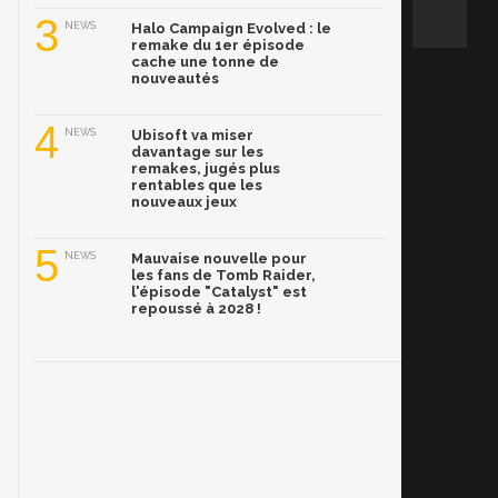
3
NEWS
Halo Campaign Evolved : le
remake du 1er épisode
cache une tonne de
nouveautés
4
NEWS
Ubisoft va miser
davantage sur les
remakes, jugés plus
rentables que les
nouveaux jeux
5
NEWS
Mauvaise nouvelle pour
les fans de Tomb Raider,
l'épisode "Catalyst" est
repoussé à 2028 !