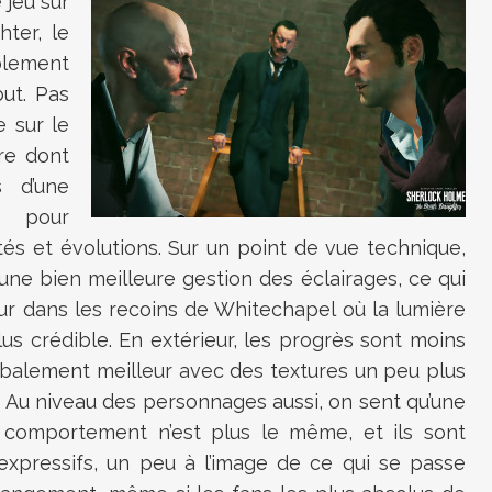
 jeu sur
ter, le
plement
ut. Pas
e sur le
re dont
s d’une
nt pour
és et évolutions. Sur un point de vue technique,
une bien meilleure gestion des éclairages, ce qui
eur dans les recoins de Whitechapel où la lumière
us crédible. En extérieur, les progrès sont moins
obalement meilleur avec des textures un peu plus
 Au niveau des personnages aussi, on sent qu’une
 comportement n’est plus le même, et ils sont
expressifs, un peu à l’image de ce qui se passe