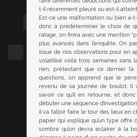
faire différentes déductions qui s’offr
t-il récemment pleuré ou est-il attein
Est-ce une malformation ou bien a-t-i
donc à prédéterminer le choix de q
ratage, on finira avec une mention "p
plus avancés dans l’enquête. On pa
issue de nos observations pour en ap
volatilisé voilà trois semaines sans 
rien, prétextant que ce dernier l
questions, on apprend que le père a
revenu de sa journée de boulot. Il
savoir ce qu’il en retourne, et don
débuter une séquence d’investigation 
il va falloir faire le tour des lieux e
papier qui explique qu’un type offre
sombre qu’on devra éclairer à la b