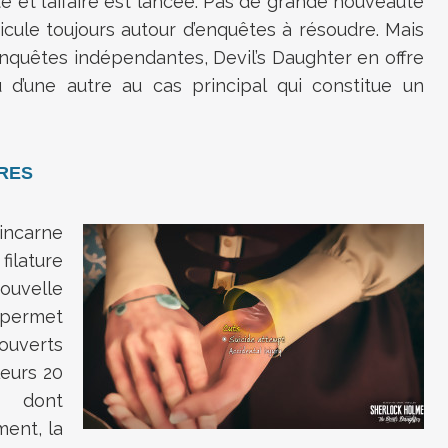
 et l’affaire est lancée. Pas de grande nouveauté
ticule toujours autour d’enquêtes à résoudre. Mais
enquêtes indépendantes, Devil’s Daughter en offre
u d’une autre au cas principal qui constitue un
RES
 incarne
filature
ouvelle
 permet
ouverts
leurs 20
, dont
ment, la