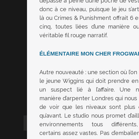
dépasse à peine d’une poche de veste
donc à ce niveau, puisque le jeu s’ar
là ou Crimes & Punishment offrait 6 
cinq, toutes liées d’une manière o
véritable fil rouge narratif.
ÉLÉMENTAIRE MON CHER FROGWA
Autre nouveauté : une section où l’on
le jeune Wiggins qui doit prendre en 
un suspect lié à l’affaire. Une n
manière d’arpenter Londres qui nous
de voir que les niveaux sont plus 
qu’avant. Le studio nous promet d’ail
environnements tous différents
certains assez vastes. Pas d’emballe