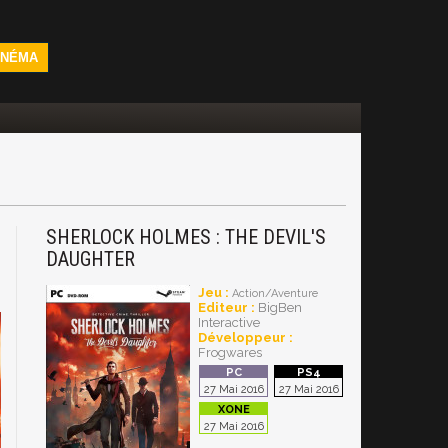
INÉMA
SHERLOCK HOLMES : THE DEVIL'S
DAUGHTER
Jeu :
Action/Aventure
Editeur :
BigBen
Interactive
Développeur :
Frogwares
27 Mai 2016
27 Mai 2016
27 Mai 2016