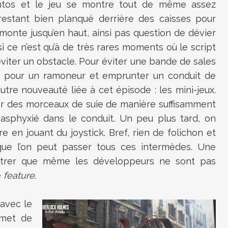
antos et le jeu se montre tout de même assez
restant bien planqué derrière des caisses pour
monte jusqu’en haut, ainsi pas question de dévier
 ce n’est qu’à de très rares moments où le script
iter un obstacle. Pour éviter une bande de sales
ser pour un ramoneur et emprunter un conduit de
tre nouveauté liée à cet épisode : les mini-jeux.
er des morceaux de suie de manière suffisamment
r asphyxié dans le conduit. Un peu plus tard, on
re en jouant du joystick. Bref, rien de folichon et
 que l’on peut passer tous ces intermèdes. Une
rer que même les développeurs ne sont pas
e
feature
.
 avec le
rmet de