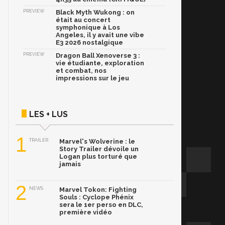
PREVIEW
Black Myth Wukong : on
était au concert
symphonique à Los
Angeles, il y avait une vibe
E3 2026 nostalgique
PREVIEW
Dragon Ball Xenoverse 3 :
vie étudiante, exploration
et combat, nos
impressions sur le jeu
LES + LUS
1
TRAILER
Marvel's Wolverine : le
Story Trailer dévoile un
Logan plus torturé que
jamais
2
NEWS
Marvel Tokon: Fighting
Souls : Cyclope Phénix
sera le 1er perso en DLC,
première vidéo