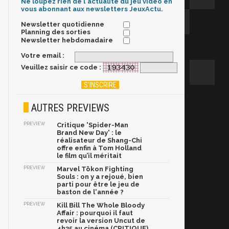
Ne loupez rien de l'actualité du jeu vidéo en
vous abonnant aux newsletters JeuxActu.
Newsletter quotidienne
Planning des sorties
Newsletter hebdomadaire
Votre email :
Veuillez saisir ce code :
AUTRES PREVIEWS
PREVIEW
Critique 'Spider-Man
Brand New Day' : le
réalisateur de Shang-Chi
offre enfin à Tom Holland
le film qu’il méritait
PREVIEW
Marvel Tōkon Fighting
Souls : on y a rejoué, bien
parti pour être le jeu de
baston de l'année ?
PREVIEW
Kill Bill The Whole Bloody
Affair : pourquoi il faut
revoir la version Uncut de
4h35 au cinéma (CRITIQUE)