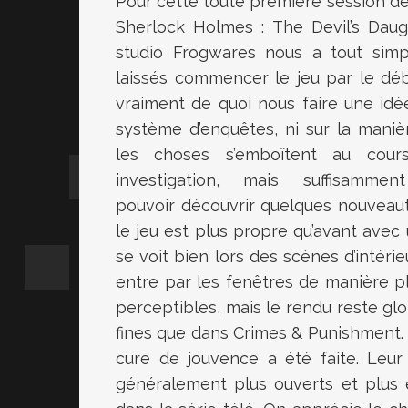
Pour cette toute première session de
Sherlock Holmes : The Devil’s Daugh
studio Frogwares nous a tout sim
laissés commencer le jeu par le déb
vraiment de quoi nous faire une idé
système d’enquêtes, ni sur la maniè
les choses s’emboîtent au cour
investigation, mais suffisamme
pouvoir découvrir quelques nouveaut
le jeu est plus propre qu’avant avec 
se voit bien lors des scènes d’intéri
entre par les fenêtres de manière pl
perceptibles, mais le rendu reste gl
fines que dans Crimes & Punishment.
cure de jouvence a été faite. Leur
généralement plus ouverts et plus 