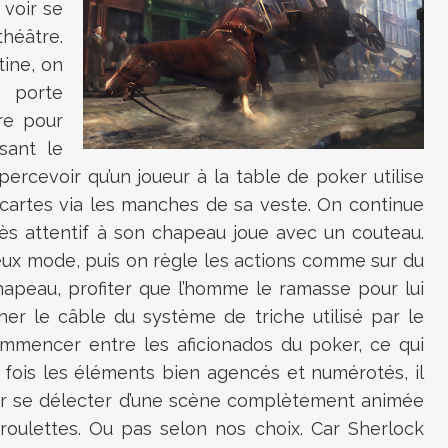
 voir se
héâtre.
tine, on
 porte
re pour
sant le
ercevoir qu’un joueur à la table de poker utilise
s cartes via les manches de sa veste. On continue
ès attentif à son chapeau joue avec un couteau.
meux mode, puis on règle les actions comme sur du
hapeau, profiter que l’homme le ramasse pour lui
her le câble du système de triche utilisé par le
ommencer entre les aficionados du poker, ce qui
e fois les éléments bien agencés et numérotés, il
pour se délecter d’une scène complètement animée
oulettes. Ou pas selon nos choix. Car Sherlock