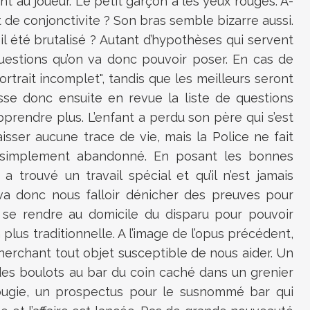
ent au joueur. Le petit garçon a les yeux rouges. A-
t de conjonctivite ? Son bras semble bizarre aussi.
l été brutalisé ? Autant d’hypothèses qui servent
uestions qu’on va donc pouvoir poser. En cas de
ortrait incomplet", tandis que les meilleurs seront
sse donc ensuite en revue la liste de questions
prendre plus. L’enfant a perdu son père qui s’est
laisser aucune trace de vie, mais la Police ne fait
’a simplement abandonné. En posant les bonnes
 trouvé un travail spécial et qu’il n’est jamais
 va donc nous falloir dénicher des preuves pour
c se rendre au domicile du disparu pour pouvoir
plus traditionnelle. A l’image de l’opus précédent,
n cherchant tout objet susceptible de nous aider. Un
 des boulots au bar du coin caché dans un grenier
ougie, un prospectus pour le susnommé bar qui