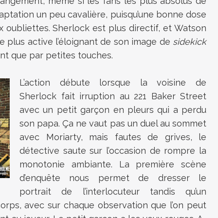
changement, même si les fans les plus absolus de
adaptation un peu cavalière, puisqu’une bonne dose
oubliettes. Sherlock est plus directif, et Watson
 plus active l’éloignant de son image de
sidekick
ent que par petites touches.
L’action débute lorsque la voisine de
Sherlock fait irruption au 221 Baker Street
avec un petit garçon en pleurs qui a perdu
son papa. Ça ne vaut pas un duel au sommet
avec Moriarty, mais fautes de grives, le
détective saute sur l’occasion de rompre la
monotonie ambiante. La première scène
d’enquête nous permet de dresser le
portrait de l’interlocuteur tandis qu’un
corps, avec sur chaque observation que l’on peut