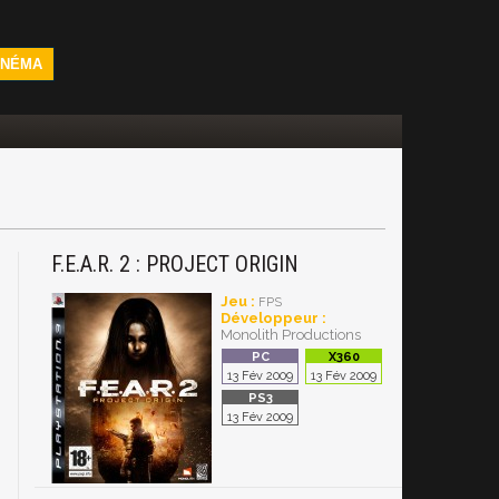
INÉMA
F.E.A.R. 2 : PROJECT ORIGIN
Jeu :
FPS
Développeur :
Monolith Productions
13 Fév 2009
13 Fév 2009
13 Fév 2009