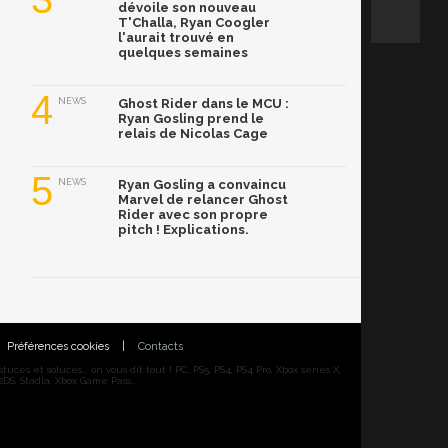
dévoile son nouveau
T'Challa, Ryan Coogler
l'aurait trouvé en
quelques semaines
4
NEWS
Ghost Rider dans le MCU :
Ryan Gosling prend le
relais de Nicolas Cage
5
NEWS
Ryan Gosling a convaincu
Marvel de relancer Ghost
Rider avec son propre
pitch ! Explications.
Préférences cookies
|
Contacts
ces et soluces... on vous dit tout ! PC, PS5, PS4, PS4 Pro, Xbox series X,
DS, Stadia, Xbox Game Pass...