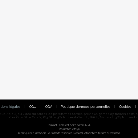
tions légales
|
CGU
|
CGV
|
Politique données personnelles
|
Cookies
|
alité du jeu vidéo sur toutes les plateformes. Sorties, previews, gameplay, trailers, tests, astu
Xbox One, Xbox One X, PS3, Xbox 360, Nintendo Switch, Wii U, Nintendo 3DS, Nintendo 2
Jeuxactu.com est édité par
Webedia
Réalisation Vitalyn
© 2004-2026 Webedia. Tous droits réservés. Reproduction interdite sans autorisation.