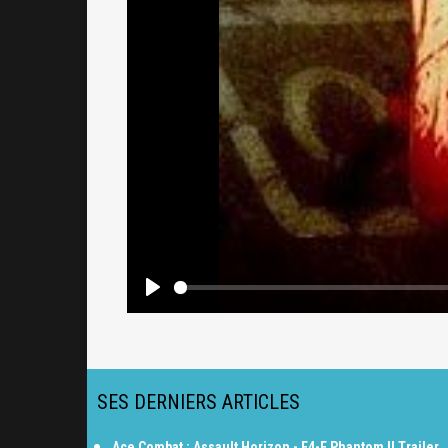
SES DERNIERS ARTICLES
Ace Combat : Assault Horizon - F4-E Phantom II Trailer