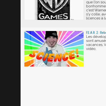
que l'on so
bonhomme d
c'est Warner
s'y colle, a
licences à l
F.E.A.R. 2 : Re
Les dévelo
sont amusé
vacances. V
vidéo.