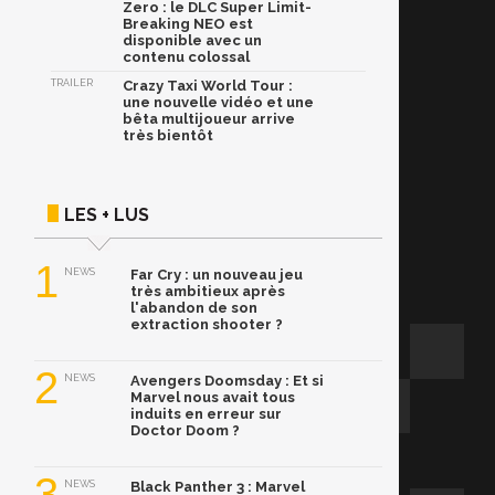
Zero : le DLC Super Limit-
Breaking NEO est
disponible avec un
contenu colossal
TRAILER
Crazy Taxi World Tour :
une nouvelle vidéo et une
bêta multijoueur arrive
très bientôt
LES + LUS
1
NEWS
Far Cry : un nouveau jeu
très ambitieux après
l'abandon de son
extraction shooter ?
2
NEWS
Avengers Doomsday : Et si
Marvel nous avait tous
induits en erreur sur
Doctor Doom ?
3
NEWS
Black Panther 3 : Marvel