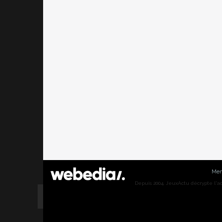
Men
Depuis 2004, JeuxActu décrypte l'actu