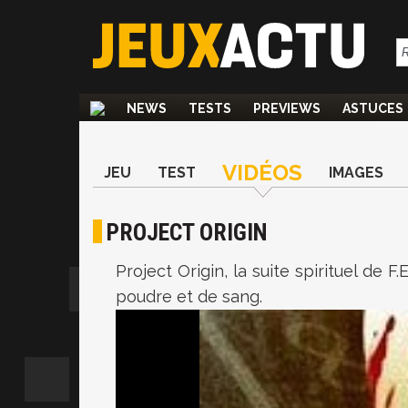
NEWS
TESTS
PREVIEWS
ASTUCES
VIDÉOS
JEU
TEST
IMAGES
PROJECT ORIGIN
Project Origin, la suite spirituel de F
poudre et de sang.