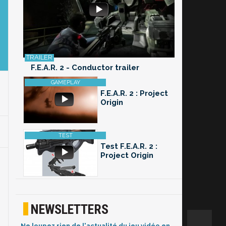
F.E.A.R. 2 - Conductor trailer
F.E.A.R. 2 : Project
Origin
Test F.E.A.R. 2 :
Project Origin
NEWSLETTERS
Ne loupez rien de l'actualité du jeu vidéo en