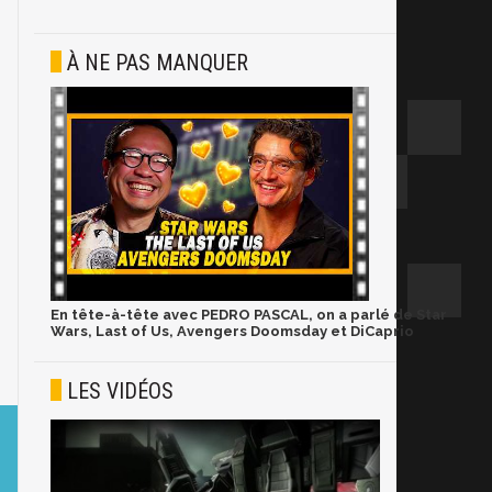
À NE PAS MANQUER
En tête-à-tête avec PEDRO PASCAL, on a parlé de Star
Wars, Last of Us, Avengers Doomsday et DiCaprio
LES VIDÉOS