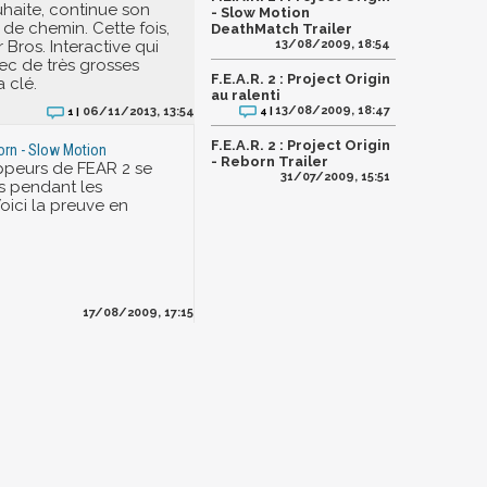
uhaite, continue son
- Slow Motion
e chemin. Cette fois,
DeathMatch Trailer
 Bros. Interactive qui
13/08/2009, 18:54
vec de très grosses
F.E.A.R. 2 : Project Origin
a clé.
au ralenti
13/08/2009, 18:47
06/11/2013, 13:54
4 |
1 |
F.E.A.R. 2 : Project Origin
born - Slow Motion
- Reborn Trailer
ppeurs de FEAR 2 se
31/07/2009, 15:51
s pendant les
oici la preuve en
17/08/2009, 17:15