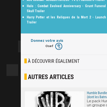
Halo : Combat Evolved Anniversary - Grunt Funeral
Skull Trailer
Harry Potter et les Reliques de la Mort 2 - Launch
Trailer
Donnez votre avis
Osef
Furieux
Blasé
À DÉCOUVRIR ÉGALEMENT
Osef
AUTRES ARTICLES
Joyeux
Excité
Humble Bundle 
(dont les Batm
Le pack Hu
un groupe 