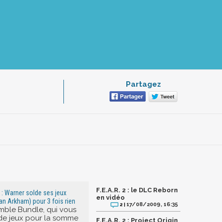
Partagez
F.E.A.R. 2 : le DLC Reborn
: Warner solde ses jeux
en vidéo
an Arkham) pour 3 fois rien
17/08/2009, 16:35
2 |
mble Bundle, qui vous
de jeux pour la somme
F.E.A.R. 2 : Project Origin