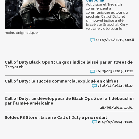
Activision et Treyarch
commencent à
communiquer autour du
prochain Call of Duty et
un nouvel indice a été
laissé sur Snapchat. On y
voit une vidéo pour le
moins énigmatique...
07/04/2015, 10:18
13 |
Call of Duty Black Ops 3 : un gros indice laissé par un tweet de
Treyarch
25/03/2015, 12:22
10 |
Call of Duty : le succès commercial expliqué en chiffres
25/11/2014, 15:27
2 |
Call of Duty : un développeur de Black Ops 2 se fait débaucher
par l'armée américaine
29/09/2014, 17:01
Soldes PS Store : la série Call of Duty à prix réduit
17/07/2014, 11:21
2 |