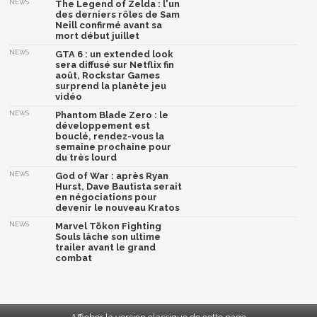
NEWS
The Legend of Zelda : l'un
des derniers rôles de Sam
Neill confirmé avant sa
mort début juillet
NEWS
GTA 6 : un extended look
sera diffusé sur Netflix fin
août, Rockstar Games
surprend la planète jeu
vidéo
NEWS
Phantom Blade Zero : le
développement est
bouclé, rendez-vous la
semaine prochaine pour
du très lourd
NEWS
God of War : après Ryan
Hurst, Dave Bautista serait
en négociations pour
devenir le nouveau Kratos
NEWS
Marvel Tōkon Fighting
Souls lâche son ultime
trailer avant le grand
combat