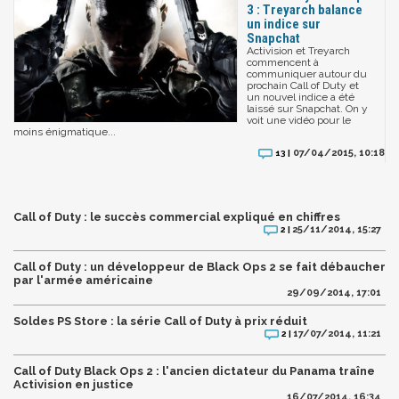
3 : Treyarch balance
un indice sur
Snapchat
Activision et Treyarch
commencent à
communiquer autour du
prochain Call of Duty et
un nouvel indice a été
laissé sur Snapchat. On y
voit une vidéo pour le
moins énigmatique...
07/04/2015, 10:18
13 |
Call of Duty : le succès commercial expliqué en chiffres
25/11/2014, 15:27
2 |
Call of Duty : un développeur de Black Ops 2 se fait débaucher
par l'armée américaine
29/09/2014, 17:01
Soldes PS Store : la série Call of Duty à prix réduit
17/07/2014, 11:21
2 |
Call of Duty Black Ops 2 : l'ancien dictateur du Panama traîne
Activision en justice
16/07/2014, 16:34