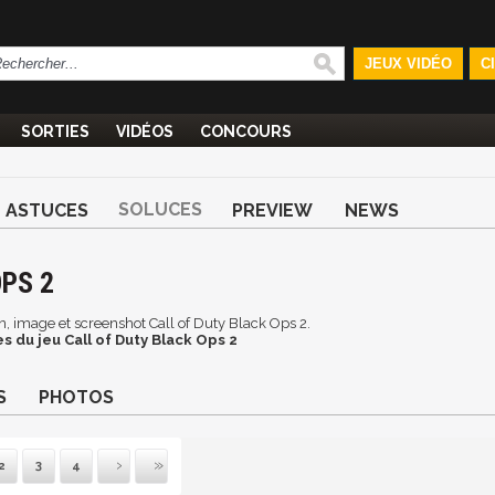
JEUX VIDÉO
C
SORTIES
VIDÉOS
CONCOURS
SOLUCES
ASTUCES
PREVIEW
NEWS
PS 2
an, image et screenshot Call of Duty Black Ops 2.
s du jeu Call of Duty Black Ops 2
S
PHOTOS
2
3
4
ivante
Dernière