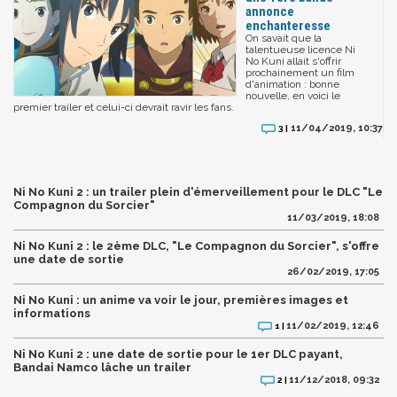
annonce
enchanteresse
On savait que la
talentueuse licence Ni
No Kuni allait s'offrir
prochainement un film
d'animation : bonne
nouvelle, en voici le
premier trailer et celui-ci devrait ravir les fans.
11/04/2019, 10:37
3 |
Ni No Kuni 2 : un trailer plein d'émerveillement pour le DLC "Le
Compagnon du Sorcier"
11/03/2019, 18:08
Ni No Kuni 2 : le 2ème DLC, "Le Compagnon du Sorcier", s'offre
une date de sortie
26/02/2019, 17:05
Ni No Kuni : un anime va voir le jour, premières images et
informations
11/02/2019, 12:46
1 |
Ni No Kuni 2 : une date de sortie pour le 1er DLC payant,
Bandai Namco lâche un trailer
11/12/2018, 09:32
2 |