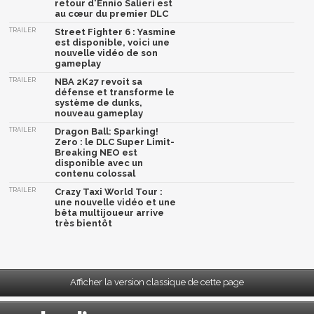
retour d'Ennio Salieri est
au cœur du premier DLC
TRAILER
Street Fighter 6 : Yasmine
est disponible, voici une
nouvelle vidéo de son
gameplay
TRAILER
NBA 2K27 revoit sa
défense et transforme le
système de dunks,
nouveau gameplay
TRAILER
Dragon Ball: Sparking!
Zero : le DLC Super Limit-
Breaking NEO est
disponible avec un
contenu colossal
TRAILER
Crazy Taxi World Tour :
une nouvelle vidéo et une
bêta multijoueur arrive
très bientôt
Afficher la version classique de cette page