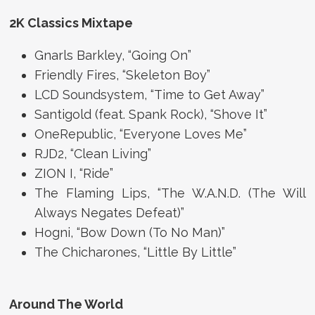
2K Classics Mixtape
Gnarls Barkley, “Going On”
Friendly Fires, “Skeleton Boy”
LCD Soundsystem, “Time to Get Away”
Santigold (feat. Spank Rock), “Shove It”
OneRepublic, “Everyone Loves Me”
RJD2, “Clean Living”
ZION I, “Ride”
The Flaming Lips, “The W.A.N.D. (The Will
Always Negates Defeat)”
Hogni, “Bow Down (To No Man)”
The Chicharones, “Little By Little”
Around The World