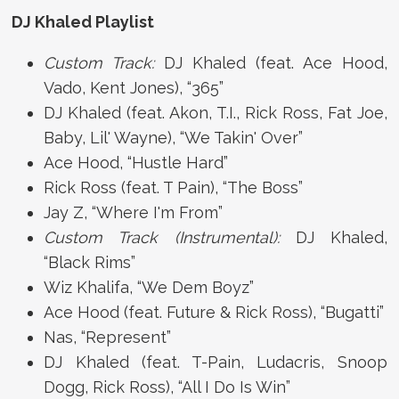
DJ Khaled Playlist
Custom Track:
DJ Khaled (feat. Ace Hood,
Vado, Kent Jones), “365”
DJ Khaled (feat. Akon, T.I., Rick Ross, Fat Joe,
Baby, Lil' Wayne), “We Takin' Over”
Ace Hood, “Hustle Hard”
Rick Ross (feat. T Pain), “The Boss”
Jay Z, “Where I'm From”
Custom Track (Instrumental):
DJ Khaled,
“Black Rims”
Wiz Khalifa, “We Dem Boyz”
Ace Hood (feat. Future & Rick Ross), “Bugatti”
Nas, “Represent”
DJ Khaled (feat. T-Pain, Ludacris, Snoop
Dogg, Rick Ross), “All I Do Is Win”