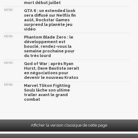
mort début juillet
NEWS
GTA 6 : un extended look
sera diffusé sur Netflix fin
août, Rockstar Games
surprend la planète jeu
vidéo
NEWS
Phantom Blade Zero : le
développement est
bouclé, rendez-vous la
semaine prochaine pour
du très lourd
NEWS
God of War : après Ryan
Hurst, Dave Bautista serait
en négociations pour
devenir le nouveau Kratos
NEWS
Marvel Tōkon Fighting
Souls lâche son ultime
trailer avant le grand
combat
Afficher la version classique de cette page