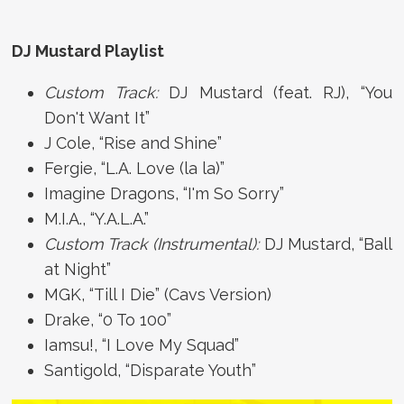
DJ Mustard Playlist
Custom Track:
DJ Mustard (feat. RJ), “You
Don't Want It”
J Cole, “Rise and Shine”
Fergie, “L.A. Love (la la)”
Imagine Dragons, “I'm So Sorry”
M.I.A., “Y.A.L.A.”
Custom Track (Instrumental):
DJ Mustard, “Ball
at Night”
MGK, “Till I Die” (Cavs Version)
Drake, “0 To 100”
Iamsu!, “I Love My Squad”
Santigold, “Disparate Youth”