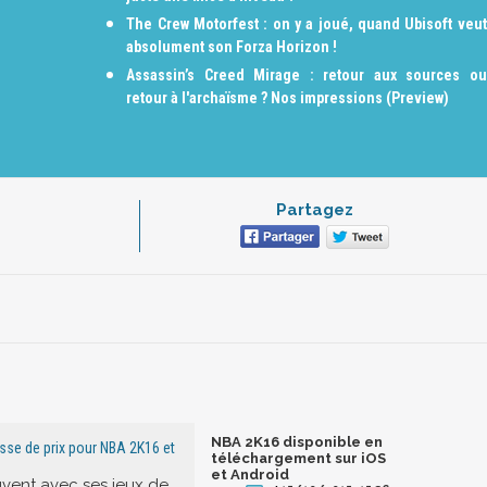
The Crew Motorfest : on y a joué, quand Ubisoft veut
absolument son Forza Horizon !
Assassin’s Creed Mirage : retour aux sources ou
retour à l'archaïsme ? Nos impressions (Preview)
Partagez
NBA 2K16 disponible en
sse de prix pour NBA 2K16 et
téléchargement sur iOS
et Android
ent avec ses jeux de