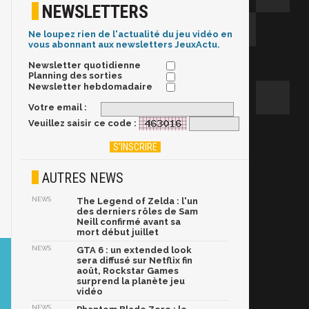
NEWSLETTERS
Ne loupez rien de l'actualité du jeu vidéo en
vous abonnant aux newsletters JeuxActu.
Newsletter quotidienne
Planning des sorties
Newsletter hebdomadaire
Votre email :
Veuillez saisir ce code :
AUTRES NEWS
NEWS
The Legend of Zelda : l'un
des derniers rôles de Sam
Neill confirmé avant sa
mort début juillet
NEWS
GTA 6 : un extended look
sera diffusé sur Netflix fin
août, Rockstar Games
surprend la planète jeu
vidéo
NEWS