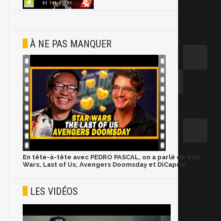
À NE PAS MANQUER
En tête-à-tête avec PEDRO PASCAL, on a parlé de Star
Wars, Last of Us, Avengers Doomsday et DiCaprio
LES VIDÉOS