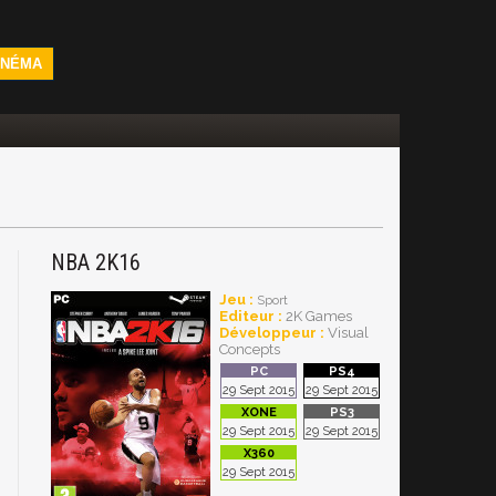
INÉMA
NBA 2K16
Jeu :
Sport
Editeur :
2K Games
Développeur :
Visual
Concepts
29 Sept 2015
29 Sept 2015
29 Sept 2015
29 Sept 2015
29 Sept 2015