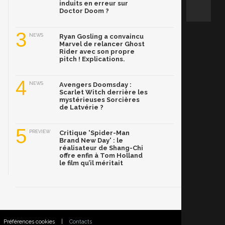
induits en erreur sur
Doctor Doom ?
3
NEWS
Ryan Gosling a convaincu
Marvel de relancer Ghost
Rider avec son propre
pitch ! Explications.
4
NEWS
Avengers Doomsday :
Scarlet Witch derrière les
mystérieuses Sorcières
de Latvérie ?
5
PREVIEW
Critique 'Spider-Man
Brand New Day' : le
réalisateur de Shang-Chi
offre enfin à Tom Holland
le film qu’il méritait
Préférences cookies
|
Contacts