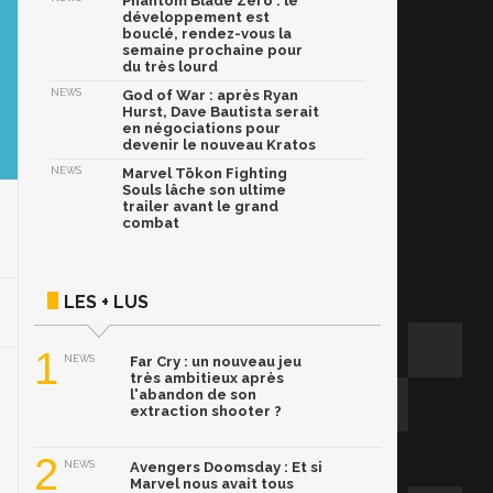
Phantom Blade Zero : le
développement est
bouclé, rendez-vous la
semaine prochaine pour
du très lourd
NEWS
God of War : après Ryan
Hurst, Dave Bautista serait
en négociations pour
devenir le nouveau Kratos
NEWS
Marvel Tōkon Fighting
Souls lâche son ultime
trailer avant le grand
combat
LES + LUS
1
NEWS
Far Cry : un nouveau jeu
très ambitieux après
l'abandon de son
extraction shooter ?
2
NEWS
Avengers Doomsday : Et si
Marvel nous avait tous