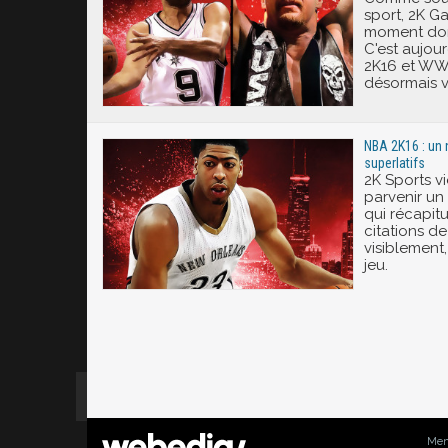
sport, 2K G
moment donn
C'est aujou
2K16 et WW
désormais 
NBA 2K16 : un 
superlatifs
2K Sports vi
parvenir un 
qui récapitu
citations de
visiblement,
jeu.
Men