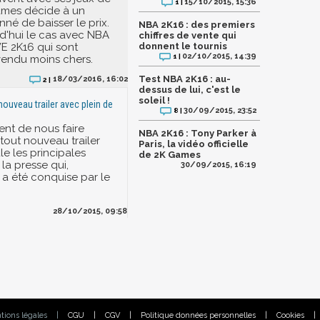
15/10/2015, 15:36
1 |
ames décide à un
é de baisser le prix.
NBA 2K16 : des premiers
rd'hui le cas avec NBA
chiffres de vente qui
E 2K16 qui sont
donnent le tournis
02/10/2015, 14:39
1 |
vendu moins chers.
Test NBA 2K16 : au-
18/03/2016, 16:02
2 |
dessus de lui, c'est le
soleil !
nouveau trailer avec plein de
30/09/2015, 23:52
8 |
ent de nous faire
NBA 2K16 : Tony Parker à
tout nouveau trailer
Paris, la vidéo officielle
le les principales
de 2K Games
 la presse qui,
30/09/2015, 16:19
 a été conquise par le
28/10/2015, 09:58
tions légales
|
CGU
|
CGV
|
Politique données personnelles
|
Cookies
|