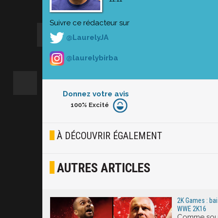
Suivre ce rédacteur sur
@LaurelyJA
@laurelybirba
Donnez votre avis
100%
Excité
Furieux
Blasé
À DÉCOUVRIR ÉGALEMENT
Osef
AUTRES ARTICLES
Joyeux
Excité
2K Games : bai
WWE 2K16
Comme souv