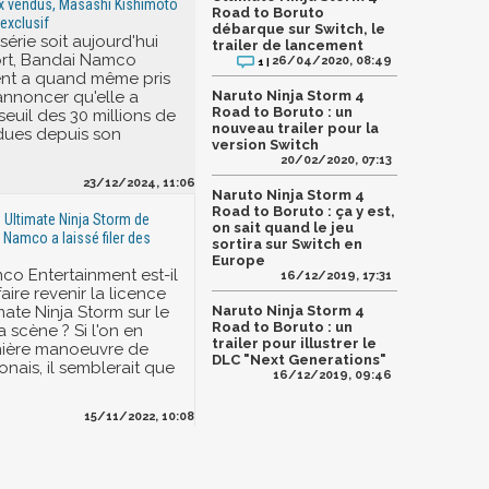
ux vendus, Masashi Kishimoto
Road to Boruto
 exclusif
débarque sur Switch, le
série soit aujourd'hui
trailer de lancement
ort, Bandai Namco
26/04/2020, 08:49
1 |
ent a quand même pris
annoncer qu'elle a
Naruto Ninja Storm 4
Road to Boruto : un
euil des 30 millions de
nouveau trailer pour la
dues depuis son
version Switch
20/02/2020, 07:13
23/12/2024, 11:06
Naruto Ninja Storm 4
Road to Boruto : ça y est,
o Ultimate Ninja Storm de
on sait quand le jeu
 Namco a laissé filer des
sortira sur Switch en
Europe
o Entertainment est-il
16/12/2019, 17:31
faire revenir la licence
mate Ninja Storm sur le
Naruto Ninja Storm 4
Road to Boruto : un
 scène ? Si l'on en
trailer pour illustrer le
rnière manoeuvre de
DLC "Next Generations"
ponais, il semblerait que
16/12/2019, 09:46
15/11/2022, 10:08