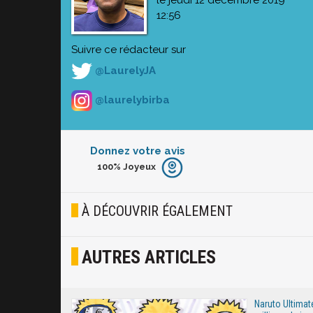
le jeudi 12 décembre 2019
12:56
Suivre ce rédacteur sur
@LaurelyJA
@laurelybirba
Donnez votre avis
100%
Joyeux
Furieux
Blasé
À DÉCOUVRIR ÉGALEMENT
Osef
AUTRES ARTICLES
Joyeux
Excité
Naruto Ultimate