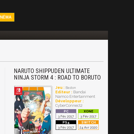
INÉMA
NARUTO SHIPPUDEN ULTIMATE
NINJA STORM 4 : ROAD TO BORUTO
Jeu :
Baston
Editeur :
Bandai
Namco Entertainment
Développeur :
CyberConnect2
3 Fév 2017
3 Fév 2017
3 Fév 2017
24 Avr 2020