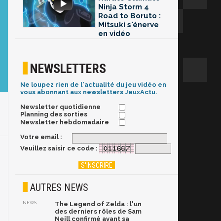
Ninja Storm 4
Road to Boruto :
Mitsuki s'énerve
en vidéo
NEWSLETTERS
Ne loupez rien de l'actualité du jeu vidéo en
vous abonnant aux newsletters JeuxActu.
Newsletter quotidienne
Planning des sorties
Newsletter hebdomadaire
Votre email :
Veuillez saisir ce code :
AUTRES NEWS
NEWS
The Legend of Zelda : l'un
des derniers rôles de Sam
Neill confirmé avant sa