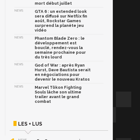
mort début juillet
NEWS
GTA 6 : un extended look
sera diffusé sur Netflix fin
août, Rockstar Games
surprend la planète jeu
vidéo
NEWS
Phantom Blade Zero : le
développement est
bouclé, rendez-vous la
semaine prochaine pour
du très lourd
NEWS
God of War : après Ryan
Hurst, Dave Bautista serait
en négociations pour
devenir le nouveau Kratos
NEWS
Marvel Tōkon Fighting
Souls lâche son ultime
trailer avant le grand
combat
LES + LUS