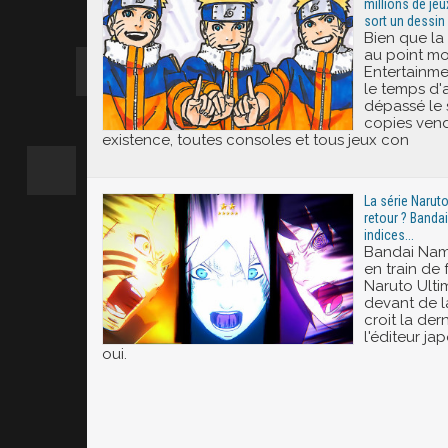
millions de je
sort un dessin
Bien que la 
au point m
Entertainm
le temps d'
dépassé le s
copies ven
existence, toutes consoles et tous jeux con
La série Narut
retour ? Bandai
indices...
Bandai Namc
en train de 
Naruto Ulti
devant de la
croit la de
l'éditeur ja
oui.