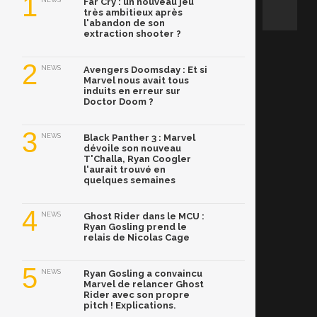
1
NEWS
Far Cry : un nouveau jeu
très ambitieux après
l'abandon de son
extraction shooter ?
2
NEWS
Avengers Doomsday : Et si
Marvel nous avait tous
induits en erreur sur
Doctor Doom ?
3
NEWS
Black Panther 3 : Marvel
dévoile son nouveau
T'Challa, Ryan Coogler
l'aurait trouvé en
quelques semaines
4
NEWS
Ghost Rider dans le MCU :
Ryan Gosling prend le
relais de Nicolas Cage
5
NEWS
Ryan Gosling a convaincu
Marvel de relancer Ghost
Rider avec son propre
pitch ! Explications.