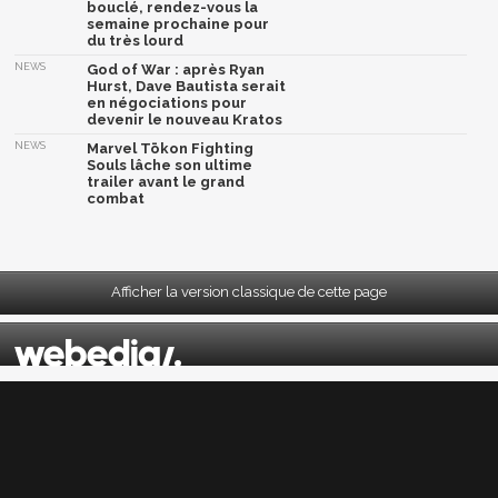
bouclé, rendez-vous la
semaine prochaine pour
du très lourd
NEWS
God of War : après Ryan
Hurst, Dave Bautista serait
en négociations pour
devenir le nouveau Kratos
NEWS
Marvel Tōkon Fighting
Souls lâche son ultime
trailer avant le grand
combat
Afficher la version classique de cette page
Mentions légales
|
CGU
|
CGV
|
Politique données personnelles
|
Cookies
|
Préférences cookies
|
Contacts
Depuis 2004, JeuxActu décrypte l'actualité du jeu vidéo sur toutes les plateformes.
Sorties, previews, gameplay, trailers, tests, astuces et soluces... on vous dit tout ! PC,
PS5, PS4, PS4 Pro, Xbox series X, Xbox One, Xbox One X, PS3, Xbox 360, Nintendo Switch,
Wii U, Nintendo 3DS, Nintendo 2DS, Stadia, Xbox Game Pass...