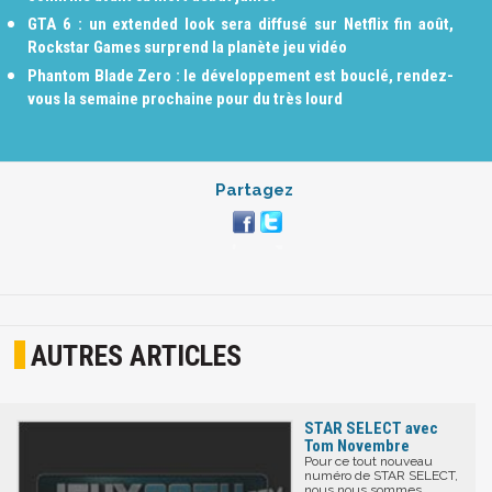
GTA 6 : un extended look sera diffusé sur Netflix fin août,
Rockstar Games surprend la planète jeu vidéo
Phantom Blade Zero : le développement est bouclé, rendez-
vous la semaine prochaine pour du très lourd
Partagez
AUTRES ARTICLES
STAR SELECT avec
Tom Novembre
Pour ce tout nouveau
numéro de STAR SELECT,
nous nous sommes