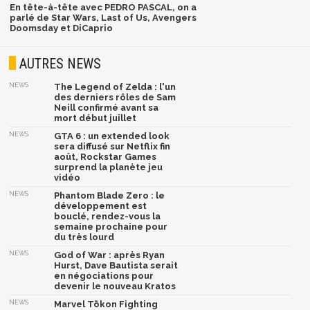
En tête-à-tête avec PEDRO PASCAL, on a
parlé de Star Wars, Last of Us, Avengers
Doomsday et DiCaprio
AUTRES NEWS
NEWS
The Legend of Zelda : l'un
des derniers rôles de Sam
Neill confirmé avant sa
mort début juillet
NEWS
GTA 6 : un extended look
sera diffusé sur Netflix fin
août, Rockstar Games
surprend la planète jeu
vidéo
NEWS
Phantom Blade Zero : le
développement est
bouclé, rendez-vous la
semaine prochaine pour
du très lourd
NEWS
God of War : après Ryan
Hurst, Dave Bautista serait
en négociations pour
devenir le nouveau Kratos
NEWS
Marvel Tōkon Fighting