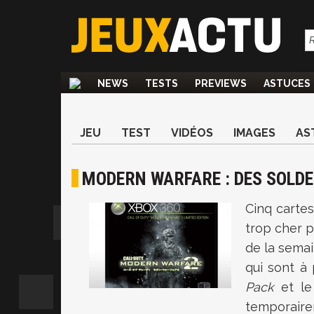
NEWS
TESTS
PREVIEWS
ASTUCES
JEU
TEST
VIDÉOS
IMAGES
AS
MODERN WARFARE : DES SOLDES
Cinq carte
trop cher p
de la sema
qui sont à 
Pack
et l
temporair