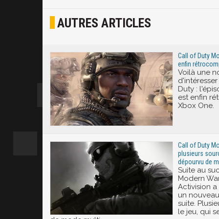
Osef
AUTRES ARTICLES
Joyeux
Excité
Call of Duty Mo
enfin rétrocom
Voilà une n
d'intéresser
Duty : l'ép
est enfin r
Xbox One.
Call of Duty M
plusieurs sour
dépourvu de m
Suite au su
Modern War
Activision 
un nouveau
suite. Plusi
le jeu, qui 