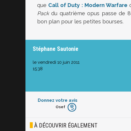
que
Call of Duty : Modern Warfare
c
Pack
du quatrième opus passe de 8
bon plan pour les petites bourses.
Stéphane Sautonie
le vendredi 10 juin 2011
15:38
Donnez votre avis
Osef
Furieux
Blasé
À DÉCOUVRIR ÉGALEMENT