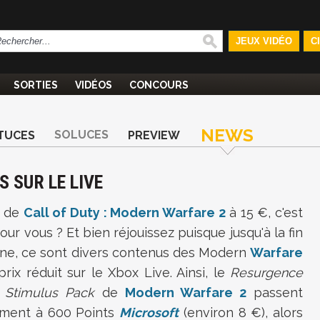
JEUX VIDÉO
C
SORTIES
VIDÉOS
CONCOURS
NEWS
SOLUCES
TUCES
PREVIEW
 SUR LE LIVE
s de
Call of Duty : Modern Warfare 2
à 15 €, c'est
our vous ? Et bien réjouissez puisque jusqu'à la fin
ine, ce sont divers contenus des Modern
Warfare
prix réduit sur le Xbox Live. Ainsi, le
Resurgence
e
Stimulus Pack
de
Modern Warfare 2
passent
ement à 600 Points
Microsoft
(environ 8 €), alors