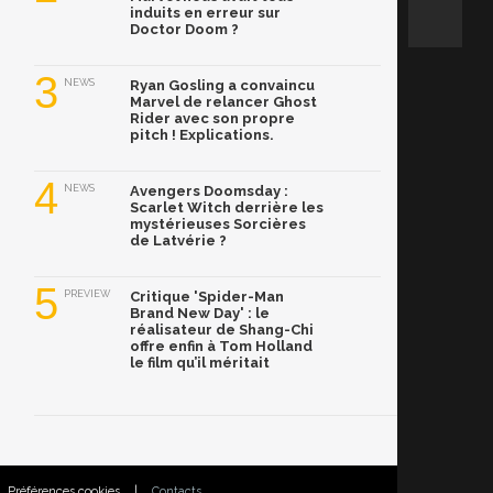
induits en erreur sur
Doctor Doom ?
3
NEWS
Ryan Gosling a convaincu
Marvel de relancer Ghost
Rider avec son propre
pitch ! Explications.
4
NEWS
Avengers Doomsday :
Scarlet Witch derrière les
mystérieuses Sorcières
de Latvérie ?
5
PREVIEW
Critique 'Spider-Man
Brand New Day' : le
réalisateur de Shang-Chi
offre enfin à Tom Holland
le film qu’il méritait
Préférences cookies
|
Contacts