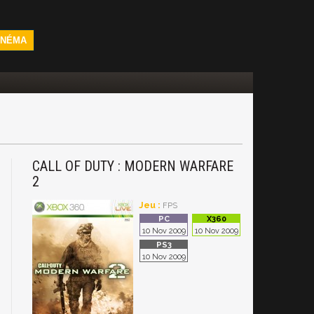
INÉMA
CALL OF DUTY : MODERN WARFARE
2
Jeu :
FPS
10 Nov 2009
10 Nov 2009
10 Nov 2009