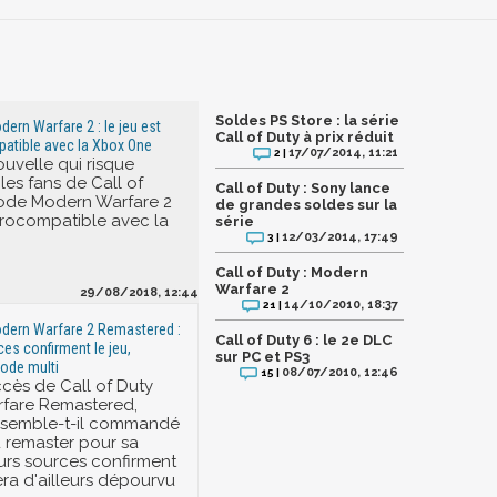
Soldes PS Store : la série
dern Warfare 2 : le jeu est
Call of Duty à prix réduit
patible avec la Xbox One
17/07/2014, 11:21
2 |
ouvelle qui risque
 les fans de Call of
Call of Duty : Sony lance
isode Modern Warfare 2
de grandes soldes sur la
étrocompatible avec la
série
12/03/2014, 17:49
3 |
Call of Duty : Modern
Warfare 2
29/08/2018, 12:44
14/10/2010, 18:37
21 |
odern Warfare 2 Remastered :
Call of Duty 6 : le 2e DLC
ces confirment le jeu,
sur PC et PS3
ode multi
08/07/2010, 12:46
15 |
ccès de Call of Duty
fare Remastered,
a semble-t-il commandé
 remaster pour sa
eurs sources confirment
sera d'ailleurs dépourvu