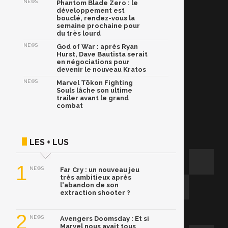
NEWS
Phantom Blade Zero : le
développement est
bouclé, rendez-vous la
semaine prochaine pour
du très lourd
NEWS
God of War : après Ryan
Hurst, Dave Bautista serait
en négociations pour
devenir le nouveau Kratos
NEWS
Marvel Tōkon Fighting
Souls lâche son ultime
trailer avant le grand
combat
LES + LUS
1
NEWS
Far Cry : un nouveau jeu
très ambitieux après
l'abandon de son
extraction shooter ?
2
NEWS
Avengers Doomsday : Et si
Marvel nous avait tous