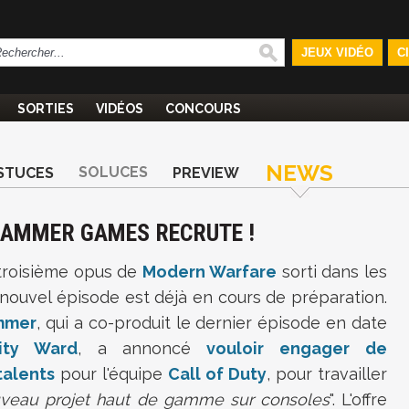
JEUX VIDÉO
C
SORTIES
VIDÉOS
CONCOURS
NEWS
SOLUCES
STUCES
PREVIEW
HAMMER GAMES RECRUTE !
 troisième opus de
Modern Warfare
sorti dans les
nouvel épisode est déjà en cours de préparation.
mmer
, qui a co-produit le dernier épisode en date
nity Ward
, a annoncé
vouloir engager de
talents
pour l'équipe
Call of Duty
, pour travailler
veau projet haut de gamme sur consoles
". L'offre