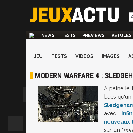
NEWS
TESTS
PREVIEWS
ASTUCES
JEU
TESTS
VIDÉOS
IMAGES
A
MODERN WARFARE 4 : SLEDGE
A peine le
bacs qu'un 
Sledgeha
avec
Infi
nouveaux 
sur un "
nou