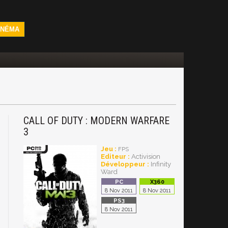
INÉMA
CALL OF DUTY : MODERN WARFARE
3
Jeu :
FPS
Editeur :
Activision
Développeur :
Infinity
Ward
8 Nov 2011
8 Nov 2011
8 Nov 2011