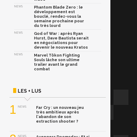
NEWS
Phantom Blade Zero : le
développement est
bouclé, rendez-vous la
semaine prochaine pour
du très lourd
NEWS
God of War : après Ryan
Hurst, Dave Bautista serait
en négociations pour
devenir le nouveau Kratos
NEWS
Marvel Tōkon Fighting
Souls lâche son ultime
trailer avant le grand
combat
LES + LUS
1
NEWS
Far Cry : un nouveau jeu
très ambitieux après
l'abandon de son
extraction shooter ?
NEWS
Avengers Doomsday : Et si