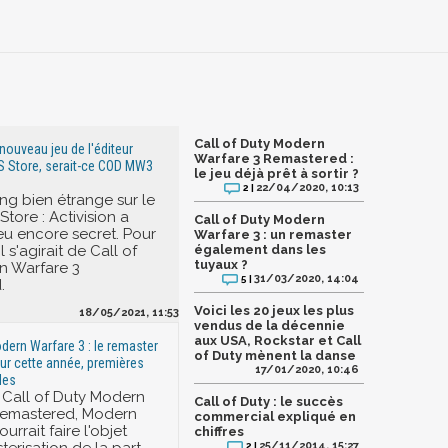
Call of Duty Modern
 nouveau jeu de l'éditeur
Warfare 3 Remastered :
PS Store, serait-ce COD MW3
le jeu déjà prêt à sortir ?
22/04/2020, 10:13
2 |
ting bien étrange sur le
Store : Activision a
Call of Duty Modern
jeu encore secret. Pour
Warfare 3 : un remaster
 s'agirait de Call of
également dans les
tuyaux ?
n Warfare 3
31/03/2020, 14:04
5 |
.
Voici les 20 jeux les plus
18/05/2021, 11:53
vendus de la décennie
aux USA, Rockstar et Call
odern Warfare 3 : le remaster
of Duty mènent la danse
our cette année, premières
17/01/2020, 10:46
les
e Call of Duty Modern
Call of Duty : le succès
Remastered, Modern
commercial expliqué en
urrait faire l'objet
chiffres
25/11/2014, 15:27
2 |