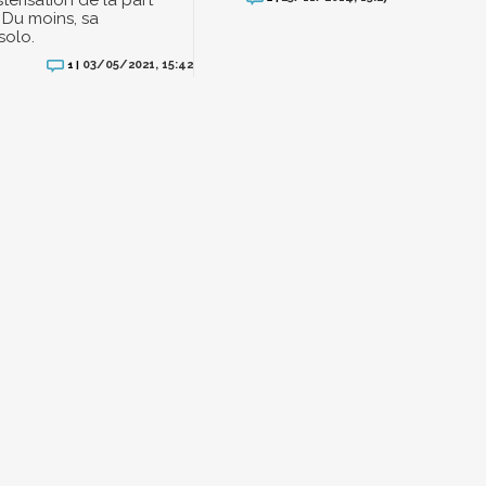
terisation de la part
. Du moins, sa
olo.
03/05/2021, 15:42
1 |