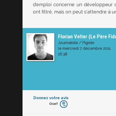
d'emploi concerne un développeur de
ont filtré, mais on peut s'attendre à
Florian Velter (Le Père Fid
Journaliste / Pigiste
le mercredi 7 décembre 2011
16:38
Donnez votre avis
Osef
Furieux
Blasé