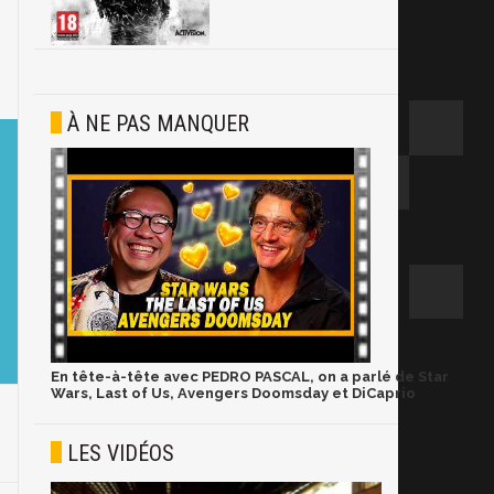
À NE PAS MANQUER
En tête-à-tête avec PEDRO PASCAL, on a parlé de Star
Wars, Last of Us, Avengers Doomsday et DiCaprio
LES VIDÉOS