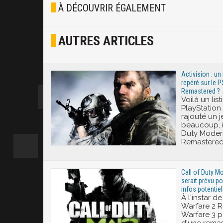
À DÉCOUVRIR ÉGALEMENT
Osef
AUTRES ARTICLES
Joyeux
Excité
Activision : un
repéré sur le 
Remastered ?
Voilà un lis
PlayStation 
rajouté un 
beaucoup, il
Duty Moder
Remastered
Call of Duty M
serait prévu p
infos potentiel
À l'instar d
Warfare 2 
Warfare 3 po