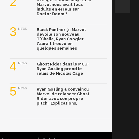
2
Marvel nous avait tous
induits en erreur sur
Doctor Doom ?
3
NEWS
Black Panther 3 : Marvel
dévoile son nouveau
T'Challa, Ryan Coogler
l'aurait trouvé en
quelques semaines
4
NEWS
Ghost Rider dans le MCU :
Ryan Gosling prend le
relais de Nicolas Cage
5
NEWS
Ryan Gosling a convaincu
Marvel de relancer Ghost
Rider avec son propre
pitch ! Explications.