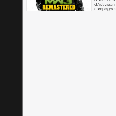
d'une remas
d'Activision
campagne s