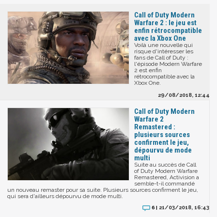
Call of Duty Modern
Warfare 2 : le jeu est
enfin rétrocompatible
avec la Xbox One
Voilà une nouvelle qui
risque d'intéresser les
fans de Call of Duty :
l'épisode Modern Warfare
2 est enfin
rétrocompatible avec la
Xbox One.
29/08/2018, 12:44
Call of Duty Modern
Warfare 2
Remastered :
plusieurs sources
confirment le jeu,
dépourvu de mode
multi
Suite au succès de Call
of Duty Modern Warfare
Remastered, Activision a
semble-t-il commandé
un nouveau remaster pour sa suite. Plusieurs sources confirment le jeu,
qui sera d'ailleurs dépourvu de mode multi.
21/03/2018, 16:43
6 |