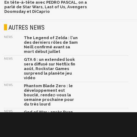
En tête-à-tête avec PEDRO PASCAL, on a
parlé de Star Wars, Last of Us, Avengers
Doomsday et DiCaprio
AUTRES NEWS
NEWS
The Legend of Zelda : l'un
des derniers rôles de Sam
Neill confirmé avant sa
mort début juillet
NEWS
GTA 6 : un extended look
sera diffusé sur Netflix fin
août, Rockstar Games
surprend la planète jeu
vidéo
NEWS
Phantom Blade Zero : le
développement est
bouclé, rendez-vous la
semaine prochaine pour
du très lourd
NEWS
God of War : après Ryan
Hurst, Dave Bautista serait
en négociations pour
devenir le nouveau Kratos
NEWS
Marvel Tōkon Fighting