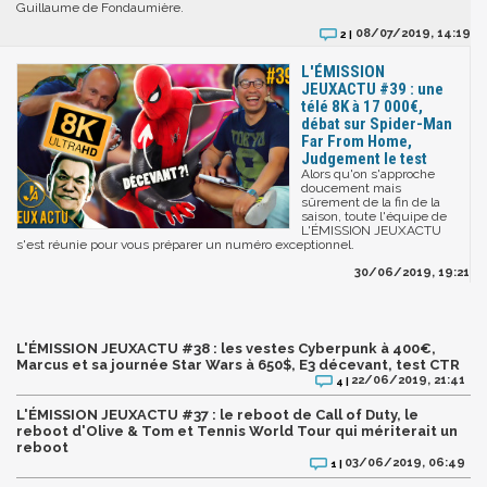
Guillaume de Fondaumière.
08/07/2019, 14:19
2 |
L'ÉMISSION
JEUXACTU #39 : une
télé 8K à 17 000€,
débat sur Spider-Man
Far From Home,
Judgement le test
Alors qu'on s'approche
doucement mais
sûrement de la fin de la
saison, toute l'équipe de
L'ÉMISSION JEUXACTU
s'est réunie pour vous préparer un numéro exceptionnel.
30/06/2019, 19:21
L'ÉMISSION JEUXACTU #38 : les vestes Cyberpunk à 400€,
Marcus et sa journée Star Wars à 650$, E3 décevant, test CTR
22/06/2019, 21:41
4 |
L'ÉMISSION JEUXACTU #37 : le reboot de Call of Duty, le
reboot d'Olive & Tom et Tennis World Tour qui mériterait un
reboot
03/06/2019, 06:49
1 |