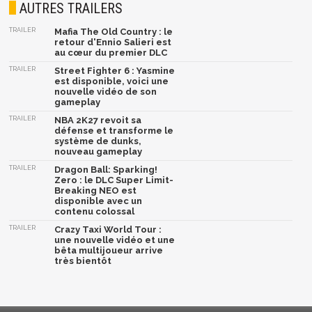
AUTRES TRAILERS
TRAILER
Mafia The Old Country : le
retour d'Ennio Salieri est
au cœur du premier DLC
TRAILER
Street Fighter 6 : Yasmine
est disponible, voici une
nouvelle vidéo de son
gameplay
TRAILER
NBA 2K27 revoit sa
défense et transforme le
système de dunks,
nouveau gameplay
TRAILER
Dragon Ball: Sparking!
Zero : le DLC Super Limit-
Breaking NEO est
disponible avec un
contenu colossal
TRAILER
Crazy Taxi World Tour :
une nouvelle vidéo et une
bêta multijoueur arrive
très bientôt