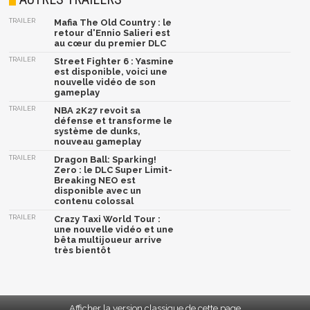
TRAILER
Mafia The Old Country : le
retour d'Ennio Salieri est
au cœur du premier DLC
TRAILER
Street Fighter 6 : Yasmine
est disponible, voici une
nouvelle vidéo de son
gameplay
TRAILER
NBA 2K27 revoit sa
défense et transforme le
système de dunks,
nouveau gameplay
TRAILER
Dragon Ball: Sparking!
Zero : le DLC Super Limit-
Breaking NEO est
disponible avec un
contenu colossal
TRAILER
Crazy Taxi World Tour :
une nouvelle vidéo et une
bêta multijoueur arrive
très bientôt
Afficher la version classique de cette page