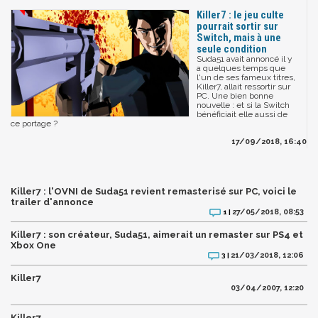
Killer7 : le jeu culte
pourrait sortir sur
Switch, mais à une
seule condition
Suda51 avait annoncé il y
a quelques temps que
l'un de ses fameux titres,
Killer7, allait ressortir sur
PC. Une bien bonne
nouvelle : et si la Switch
bénéficiait elle aussi de
ce portage ?
17/09/2018, 16:40
Killer7 : l'OVNI de Suda51 revient remasterisé sur PC, voici le
trailer d'annonce
27/05/2018, 08:53
1 |
Killer7 : son créateur, Suda51, aimerait un remaster sur PS4 et
Xbox One
21/03/2018, 12:06
3 |
Killer7
03/04/2007, 12:20
Killer7