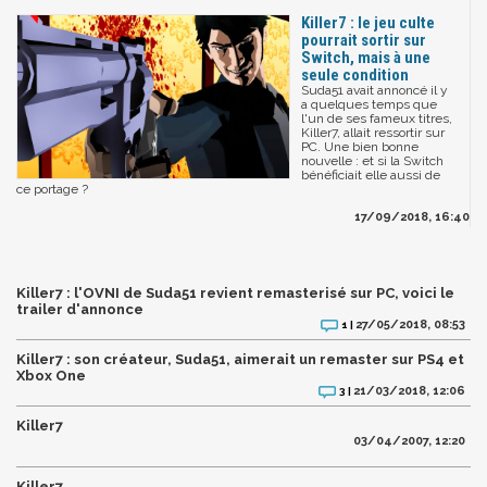
Killer7 : le jeu culte
pourrait sortir sur
Switch, mais à une
seule condition
Suda51 avait annoncé il y
a quelques temps que
l'un de ses fameux titres,
Killer7, allait ressortir sur
PC. Une bien bonne
nouvelle : et si la Switch
bénéficiait elle aussi de
ce portage ?
17/09/2018, 16:40
Killer7 : l'OVNI de Suda51 revient remasterisé sur PC, voici le
trailer d'annonce
27/05/2018, 08:53
1 |
Killer7 : son créateur, Suda51, aimerait un remaster sur PS4 et
Xbox One
21/03/2018, 12:06
3 |
Killer7
03/04/2007, 12:20
Killer7