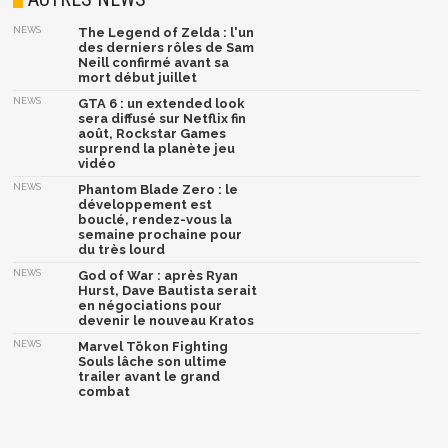
NEWS
The Legend of Zelda : l'un
des derniers rôles de Sam
Neill confirmé avant sa
mort début juillet
NEWS
GTA 6 : un extended look
sera diffusé sur Netflix fin
août, Rockstar Games
surprend la planète jeu
vidéo
NEWS
Phantom Blade Zero : le
développement est
bouclé, rendez-vous la
semaine prochaine pour
du très lourd
NEWS
God of War : après Ryan
Hurst, Dave Bautista serait
en négociations pour
devenir le nouveau Kratos
NEWS
Marvel Tōkon Fighting
Souls lâche son ultime
trailer avant le grand
combat