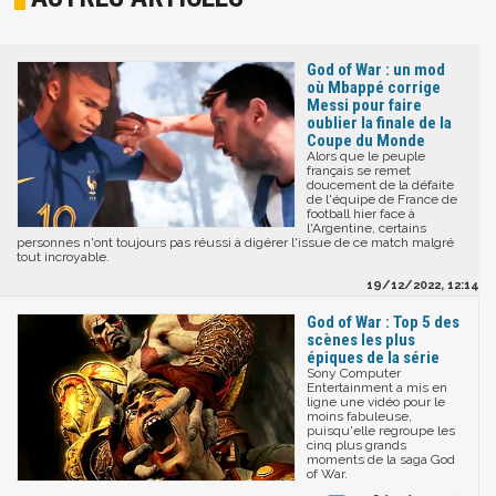
God of War : un mod
où Mbappé corrige
Messi pour faire
oublier la finale de la
Coupe du Monde
Alors que le peuple
français se remet
doucement de la défaite
de l'équipe de France de
football hier face à
l'Argentine, certains
personnes n'ont toujours pas réussi à digérer l'issue de ce match malgré
tout incroyable.
19/12/2022, 12:14
God of War : Top 5 des
scènes les plus
épiques de la série
Sony Computer
Entertainment a mis en
ligne une vidéo pour le
moins fabuleuse,
puisqu'elle regroupe les
cinq plus grands
moments de la saga God
of War.