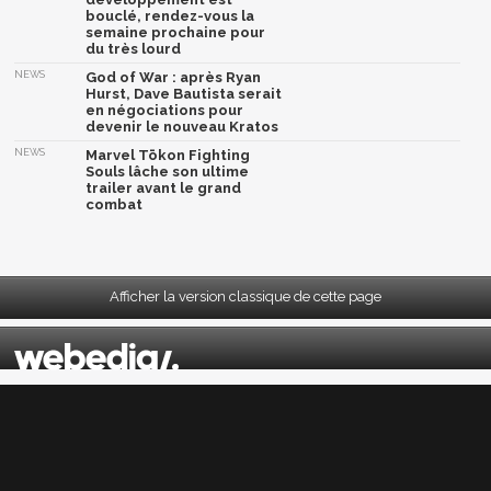
bouclé, rendez-vous la
semaine prochaine pour
du très lourd
NEWS
God of War : après Ryan
Hurst, Dave Bautista serait
en négociations pour
devenir le nouveau Kratos
NEWS
Marvel Tōkon Fighting
Souls lâche son ultime
trailer avant le grand
combat
Afficher la version classique de cette page
Mentions légales
|
CGU
|
CGV
|
Politique données personnelles
|
Cookies
|
Préférences cookies
|
Contacts
Depuis 2004, JeuxActu décrypte l'actualité du jeu vidéo sur toutes les plateformes.
Sorties, previews, gameplay, trailers, tests, astuces et soluces... on vous dit tout ! PC,
PS5, PS4, PS4 Pro, Xbox series X, Xbox One, Xbox One X, PS3, Xbox 360, Nintendo Switch,