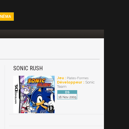
INÉMA
SONIC RUSH
Jeu :
Plates-Formes
Développeur :
Sonic
Team
18 Nov 2005