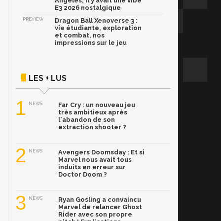
Angeles, il y avait une vibe
E3 2026 nostalgique
PREVIEW
Dragon Ball Xenoverse 3 :
vie étudiante, exploration
et combat, nos
impressions sur le jeu
LES + LUS
1
NEWS
Far Cry : un nouveau jeu
très ambitieux après
l'abandon de son
extraction shooter ?
2
NEWS
Avengers Doomsday : Et si
Marvel nous avait tous
induits en erreur sur
Doctor Doom ?
3
NEWS
Ryan Gosling a convaincu
Marvel de relancer Ghost
Rider avec son propre