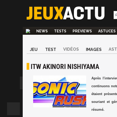
NEWS
TESTS
PREVIEWS
ASTUCES
VIDÉOS
AS
JEU
TEST
IMAGES
ITW AKINORI NISHIYAMA
Après l'interv
continuons notr
étaient présen
souriant et gé
résumé.