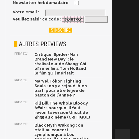
Newsletter hebdomadaire
Votre email :
Veuillez saisir ce code :
AUTRES PREVIEWS
PREVIEW
Critique 'Spider-Man
Brand New Day' : le
réalisateur de Shang-Chi
offre enfin à Tom Holland
le film qu’il méritait
PREVIEW
Marvel Tōkon Fighting
Souls : on y a rejoué, bien
parti pour être le jeu de
baston de l'année ?
PREVIEW
Kill Bill The Whole Bloody
Affair : pourquoi il faut
revoir la version Uncut de
4h35 au cinéma (CRITIQUE)
PREVIEW
Black Myth Wukong : on
était au concert
symphonique à Los