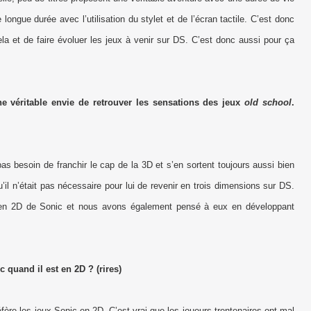
ne longue durée avec l’utilisation du stylet et de l’écran tactile. C’est donc
a et de faire évoluer les jeux à venir sur DS. C’est donc aussi pour ça
e véritable envie de retrouver les sensations des jeux
old school
.
as besoin de franchir le cap de la 3D et s’en sortent toujours aussi bien
il n’était pas nécessaire pour lui de revenir en trois dimensions sur DS.
es en 2D de Sonic et nous avons également pensé à eux en développant
quand il est en 2D ? (rires)
préfère les jeux Sonic en 2D. C’est vrai que les joueurs trentenaires ont mal