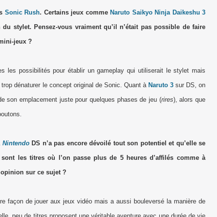
ns
Sonic Rush
. Certains jeux comme
Naruto Saikyo Ninja Daikeshu 3
 du stylet. Pensez-vous vraiment qu’il n’était pas possible de faire
ini-jeux ?
les possibilités pour établir un gameplay qui utiliserait le stylet mais
t trop dénaturer le concept original de Sonic. Quant à
Naruto 3
sur DS, on
et de son emplacement juste pour quelques phases de jeu (
rires
), alors que
 boutons.
a
Nintendo
DS n’a pas encore dévoilé tout son potentiel et qu’elle se
sont les titres où l’on passe plus de 5 heures d’affilés comme à
opinion sur ce sujet ?
 façon de jouer aux jeux vidéo mais a aussi bouleversé la manière de
uelle, peu de titres proposent une véritable aventure avec une durée de vie