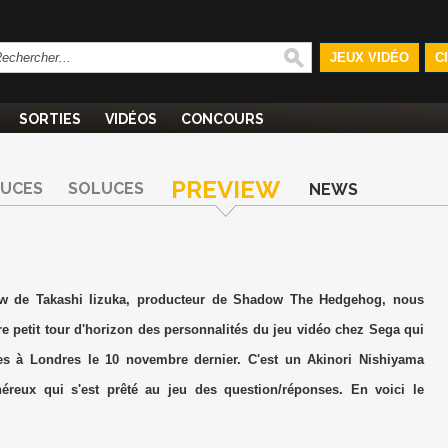
JEUX VIDÉO
C
SORTIES
VIDÉOS
CONCOURS
PREVIEW
TUCES
SOLUCES
NEWS
iew de Takashi Iizuka, producteur de Shadow The Hedgehog, nous
e petit tour d'horizon des personnalités du jeu vidéo chez Sega qui
tes à Londres le 10 novembre dernier. C'est un Akinori Nishiyama
néreux qui s'est prêté au jeu des question/réponses. En voici le