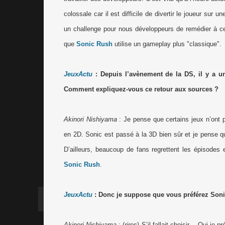
colossale car il est difficile de divertir le joueur sur u
un challenge pour nous développeurs de remédier à cel
que
Sonic Rush
utilise un gameplay plus "classique".
JeuxActu
: Depuis l’avènement de la DS, il y a un
Comment expliquez-vous ce retour aux sources ?
Akinori Nishiyama
: Je pense que certains jeux n’ont p
en 2D. Sonic est passé à la 3D bien sûr et je pense qu’
D’ailleurs, beaucoup de fans regrettent les épisod
Sonic Rush
.
JeuxActu
: Donc je suppose que vous préférez Sonic 
Akinori Nishiyama
: (
rires
) S’il fallait choisir… Oui je 