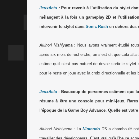
JeuxActu
: Pour revenir à l’utilisation du stylet da
mélangent à la fois un gameplay 2D et l’utilisation
intervenir le stylet dans
Sonic Rush
en dehors des m
Akinori Nishiyama
: Nous avons vraiment étudié toutes 
après six mois de recherche, on s’est dit que cela allai
estime qu’il n’est pas naturel de devoir sortir le styl
pour le reste on joue avec la croix directionnelle et les
JeuxActu
: Beaucoup de personnes estiment que l
résume à être une console pour mini-jeux. Rares 
l’époque de la Game Boy Advance. Quelle est votre 
Akinori Nishiyama
: La
Nintendo
DS a chamboulé notre
travailler des développeurs. C’est vrai qu’à l’heure act