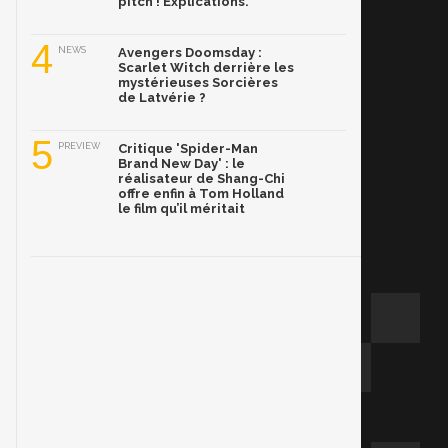
pitch ! Explications.
4
NEWS
Avengers Doomsday :
Scarlet Witch derrière les
mystérieuses Sorcières
de Latvérie ?
5
PREVIEW
Critique 'Spider-Man
Brand New Day' : le
réalisateur de Shang-Chi
offre enfin à Tom Holland
le film qu’il méritait