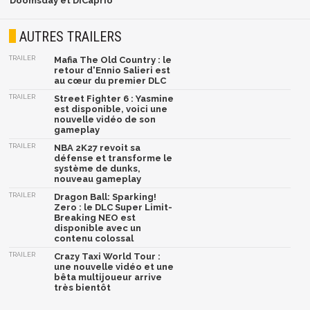
Doomsday et DiCaprio
AUTRES TRAILERS
TRAILER
Mafia The Old Country : le
retour d'Ennio Salieri est
au cœur du premier DLC
TRAILER
Street Fighter 6 : Yasmine
est disponible, voici une
nouvelle vidéo de son
gameplay
TRAILER
NBA 2K27 revoit sa
défense et transforme le
système de dunks,
nouveau gameplay
TRAILER
Dragon Ball: Sparking!
Zero : le DLC Super Limit-
Breaking NEO est
disponible avec un
contenu colossal
TRAILER
Crazy Taxi World Tour :
une nouvelle vidéo et une
bêta multijoueur arrive
très bientôt