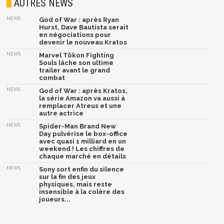
AUTRES NEWS
NEWS
God of War : après Ryan
Hurst, Dave Bautista serait
en négociations pour
devenir le nouveau Kratos
NEWS
Marvel Tōkon Fighting
Souls lâche son ultime
trailer avant le grand
combat
NEWS
God of War : après Kratos,
la série Amazon va aussi à
remplacer Atreus et une
autre actrice
NEWS
Spider-Man Brand New
Day pulvérise le box-office
avec quasi 1 milliard en un
weekend ! Les chiffres de
chaque marché en détails
NEWS
Sony sort enfin du silence
sur la fin des jeux
physiques, mais reste
insensible à la colère des
joueurs...