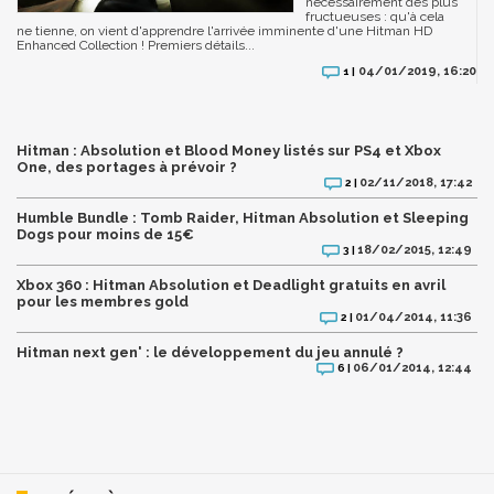
nécessairement des plus
fructueuses : qu'à cela
ne tienne, on vient d'apprendre l'arrivée imminente d'une Hitman HD
Enhanced Collection ! Premiers détails...
04/01/2019, 16:20
1 |
Hitman : Absolution et Blood Money listés sur PS4 et Xbox
One, des portages à prévoir ?
02/11/2018, 17:42
2 |
Humble Bundle : Tomb Raider, Hitman Absolution et Sleeping
Dogs pour moins de 15€
18/02/2015, 12:49
3 |
Xbox 360 : Hitman Absolution et Deadlight gratuits en avril
pour les membres gold
01/04/2014, 11:36
2 |
Hitman next gen' : le développement du jeu annulé ?
06/01/2014, 12:44
6 |