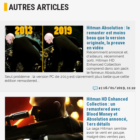
AUTRES ARTICLES
Hitman Absolution : le
remaster est moins
beau que la version
originale, la preuve
en vidéo
Récemment annoncé et,
d'ailleurs, récemment
sorti, Hitman HD
Enhanced Collection
comprend dans son pack
le fameux Absolution.
Seul problème : la version PC de 2013 est clairement plus belle que cette
édition remastered...
16/01/2019, 11:22
2 |
Hitman HD Enhanced
Collection : un
remastered avec
Blood Money et
Absolution annoncé,
1ers détails
La saga Hitman semble
avoir le vent en poupe,
malgré des ventes pas