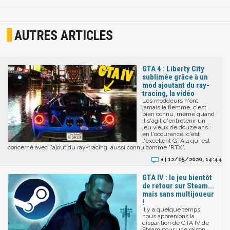
AUTRES ARTICLES
GTA 4 : Liberty City
sublimée grâce à un
mod ajoutant du ray-
tracing, la vidéo
Les moddeurs n'ont
jamais la flemme, c'est
bien connu, même quand
il s'agit d'entretenir un
jeu vieux de douze ans :
en l'occurence, c'est
l'excellent GTA 4 qui est
concerné avec l'ajout du ray-tracing, aussi connu comme "RTX".
12/05/2020, 14:44
1 |
GTA IV : le jeu bientôt
de retour sur Steam...
mais sans multijoueur
!
Il y a quelque temps,
nous apprenions la
disparition de GTA IV de
Steam pour une raison