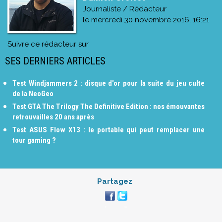
Journaliste / Rédacteur
le
mercredi 30 novembre 2016, 16:21
Suivre ce rédacteur sur
SES DERNIERS ARTICLES
Test Windjammers 2 : disque d'or pour la suite du jeu culte
de la NeoGeo
Test GTA The Trilogy The Definitive Edition : nos émouvantes
retrouvailles 20 ans après
Test ASUS Flow X13 : le portable qui peut remplacer une
tour gaming ?
Partagez