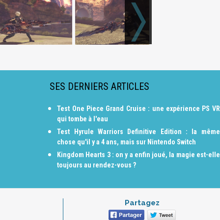
SES DERNIERS ARTICLES
Test One Piece Grand Cruise : une expérience PS VR
qui tombe à l'eau
Test Hyrule Warriors Definitive Edition : la même
chose qu'il y a 4 ans, mais sur Nintendo Switch
Kingdom Hearts 3 : on y a enfin joué, la magie est-elle
toujours au rendez-vous ?
Partagez