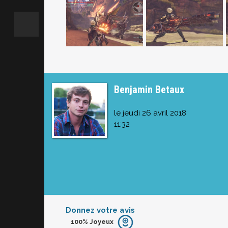
Benjamin Betaux
le jeudi 26 avril 2018
11:32
Donnez votre avis
100%
Joyeux
Furieux