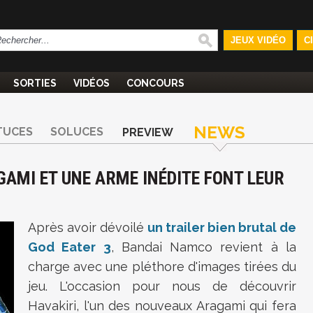
JEUX VIDÉO
C
SORTIES
VIDÉOS
CONCOURS
NEWS
TUCES
SOLUCES
PREVIEW
GAMI ET UNE ARME INÉDITE FONT LEUR
Après avoir dévoilé
un trailer bien brutal de
God Eater 3
, Bandai Namco revient à la
charge avec une pléthore d'images tirées du
jeu. L'occasion pour nous de découvrir
Havakiri, l'un des nouveaux Aragami qui fera