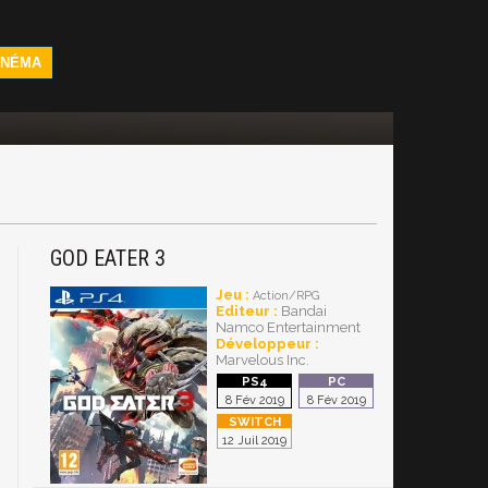
INÉMA
GOD EATER 3
Jeu :
Action/RPG
Editeur :
Bandai
Namco Entertainment
Développeur :
Marvelous Inc.
8 Fév 2019
8 Fév 2019
12 Juil 2019