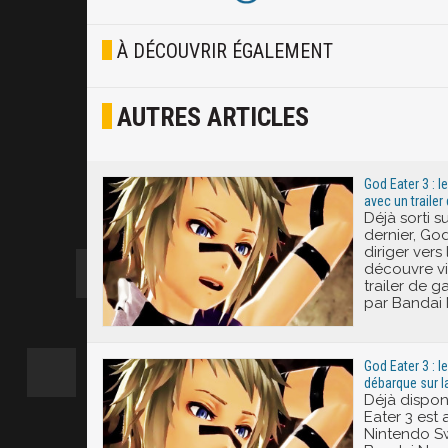
Blasé
À DÉCOUVRIR ÉGALEMENT
Osef
AUTRES ARTICLES
Joyeux
Excité
God Eater 3 : l
avec un traile
Déjà sorti s
dernier, Go
diriger ver
découvre v
trailer de 
par Bandai
God Eater 3 : 
débarque sur la
Déjà dispon
Eater 3 est
Nintendo Sw