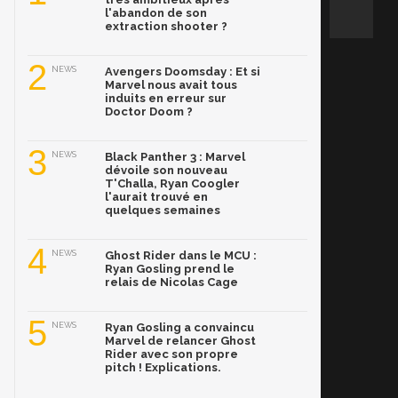
l'abandon de son
extraction shooter ?
2
NEWS
Avengers Doomsday : Et si
Marvel nous avait tous
induits en erreur sur
Doctor Doom ?
3
NEWS
Black Panther 3 : Marvel
dévoile son nouveau
T'Challa, Ryan Coogler
l'aurait trouvé en
quelques semaines
4
NEWS
Ghost Rider dans le MCU :
Ryan Gosling prend le
relais de Nicolas Cage
5
NEWS
Ryan Gosling a convaincu
Marvel de relancer Ghost
Rider avec son propre
pitch ! Explications.