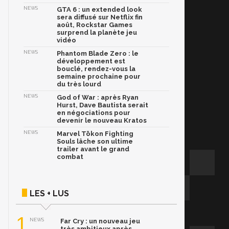
NEWS
GTA 6 : un extended look
sera diffusé sur Netflix fin
août, Rockstar Games
surprend la planète jeu
vidéo
NEWS
Phantom Blade Zero : le
développement est
bouclé, rendez-vous la
semaine prochaine pour
du très lourd
NEWS
God of War : après Ryan
Hurst, Dave Bautista serait
en négociations pour
devenir le nouveau Kratos
NEWS
Marvel Tōkon Fighting
Souls lâche son ultime
trailer avant le grand
combat
LES + LUS
1
NEWS
Far Cry : un nouveau jeu
très ambitieux après