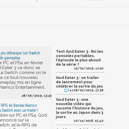
Test God Eater 3 : fini les
e jeu débarque sur Switch
consoles portables,
r de gameplay
l'épisode le plus abouti
ur PC et PS4 en février
de la série ?
d Eater 3 va donc se
13/02/2019, 12:20
s la Switch comme on le
ia ce tout nouveau
God Eater 3 : un trailer
gameplay mis en ligne
de lancement pour
célébrer la sortie du jeu
 Namco Entertainment.
08/02/2019, 17:38
1 |
28/06/2019, 13:23
God Eater 3 : une
nouvelle vidéo qui
le RPG de Bandai Namco
raconte l'histoire du jeu,
 Switch avec un trailer !
la sortie au Japon dans 3
ible sur PC et PS4, God
jours
 annoncé sur la
10/12/2018, 15:40
itch, et le RPG de