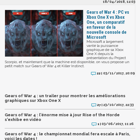
18/04/2018, 12:03
Gears of War 4 : PC vs
Xbox One X vs Xbox
One, un comparatif
en faveur de la
nouvelle console de
Microsoft
Microsoft a largement
vanté la puissance
graphique de sa Xbox
One X depuis la
présentation du Project
Scorpio, et maintenant que la machine est disponible, on vous propose un
petit match sur Gears of War 4 et Killer Instinct.
03/11/2017, 20:09
22 |
Gears of War 4 : un trailer pour montrer les améliorations
graphiques sur Xbox One X
23/10/2017, 22:33
27 |
Gears of War 4 : l'énorme mise à jour Rise of the Horde
s'exhibe en vidéo
03/06/2017, 11:26
1 |
Gears of War 4 : le championnat mondial fera escale à Paris,
voici les dates !