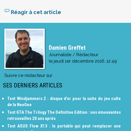
Réagir à cet article
Damien Greffet
Journaliste / Rédacteur
le
jeudi 1er décembre 2016, 12:49
Suivre ce rédacteur sur
SES DERNIERS ARTICLES
Test Windjammers 2 : disque d'or pour la suite du jeu culte
de la NeoGeo
Test GTA The Trilogy The Definitive Edition : nos émouvantes
retrouvailles 20 ans après
Test ASUS Flow X13 : le portable qui peut remplacer une