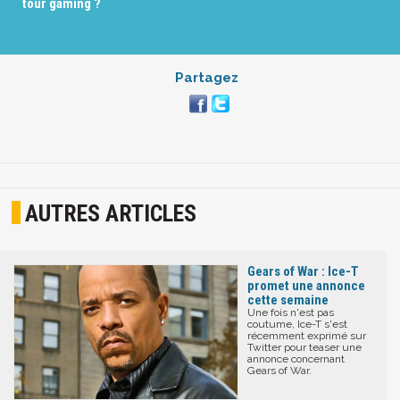
tour gaming ?
Partagez
AUTRES ARTICLES
Gears of War : Ice-T
promet une annonce
cette semaine
Une fois n'est pas
coutume, Ice-T s'est
récemment exprimé sur
Twitter pour teaser une
annonce concernant
Gears of War.