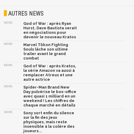
AUTRES NEWS
NEWS
God of War : après Ryan
Hurst, Dave Bautista serait
en négociations pour
devenir le nouveau Kratos
NEWS
Marvel Tōkon Fighting
Souls lâche son ultime
trailer avant le grand
combat
NEWS
God of War : après Kratos,
la série Amazon va aussi à
remplacer Atreus et une
autre actrice
NEWS
Spider-Man Brand New
Day pulvérise le box-office
avec quasi 1 milliard en un
weekend ! Les chiffres de
chaque marché en détails
NEWS
Sony sort enfin du silence
sur la fin des jeux
physiques, mais reste
insensible à la colère des
joueurs...