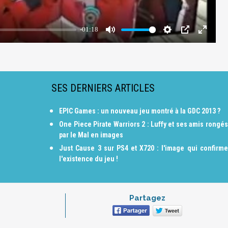
SES DERNIERS ARTICLES
EPIC Games : un nouveau jeu montré à la GDC 2013 ?
One Piece Pirate Warriors 2 : Luffy et ses amis rongés
par le Mal en images
Just Cause 3 sur PS4 et X720 : l'image qui confirme
l'existence du jeu !
Partagez