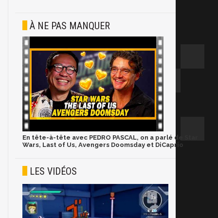
À NE PAS MANQUER
En tête-à-tête avec PEDRO PASCAL, on a parlé de Star
Wars, Last of Us, Avengers Doomsday et DiCaprio
LES VIDÉOS