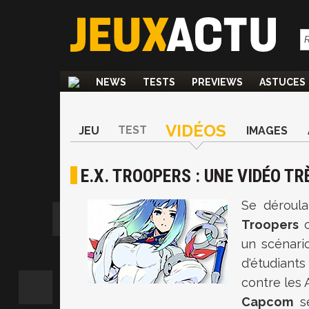
NEWS
TESTS
PREVIEWS
ASTUCES
VIDÉOS
TEST
JEU
IMAGES
E.X. TROOPERS : UNE VIDÉO T
Se déroul
Troopers
o
un scénari
d'étudiant
contre les A
Capcom
se