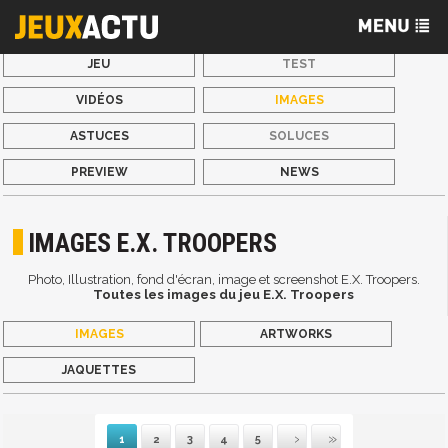
JEU
TEST
VIDÉOS
IMAGES
ASTUCES
SOLUCES
PREVIEW
NEWS
IMAGES E.X. TROOPERS
Photo, Illustration, fond d'écran, image et screenshot E.X. Troopers.
Toutes les images du jeu E.X. Troopers
IMAGES
ARTWORKS
JAQUETTES
1
2
3
4
5
Suivante
Dernière