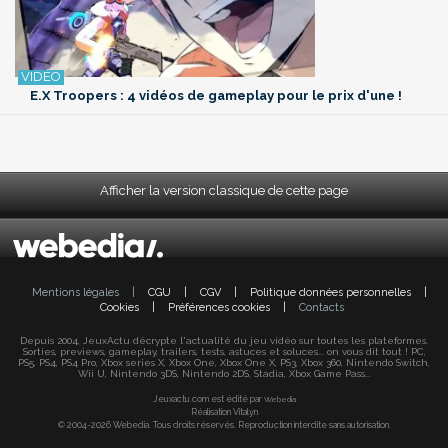
E.X Troopers : 4 vidéos de gameplay pour le prix d'une !
Afficher la version classique de cette page
Mentions légales
|
CGU
|
CGV
|
Politique données personnelles
|
Cookies
|
Préférences cookies
|
Contacts
Depuis 2004, JeuxActu décrypte l'actualité du jeu vidéo sur toutes les plateformes.
Sorties, previews, gameplay, trailers, tests, astuces et soluces... on vous dit tout ! PC,
PS5, PS4, PS4 Pro, Xbox series X, Xbox One, Xbox One X, PS3, Xbox 360, Nintendo Switch,
Wii U, Nintendo 3DS, Nintendo 2DS, Stadia, Xbox Game Pass...
Jeuxactu.com est édité par
Webedia
Réalisation Vitalyn
© 2004-2026 Webedia. Tous droits réservés. Reproduction interdite sans autorisation.