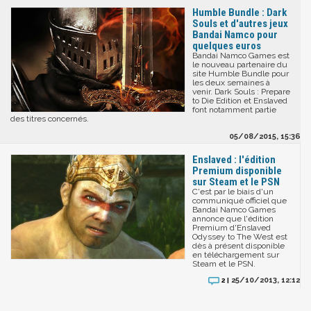
Humble Bundle : Dark
Souls et d'autres jeux
Bandai Namco pour
quelques euros
Bandai Namco Games est
le nouveau partenaire du
site Humble Bundle pour
les deux semaines à
venir. Dark Souls : Prepare
to Die Edition et Enslaved
font notamment partie
des titres concernés.
05/08/2015, 15:36
Enslaved : l'édition
Premium disponible
sur Steam et le PSN
C'est par le biais d'un
communiqué officiel que
Bandai Namco Games
annonce que l'édition
Premium d'Enslaved
Odyssey to The West est
dès à présent disponible
en téléchargement sur
Steam et le PSN.
25/10/2013, 12:12
2 |