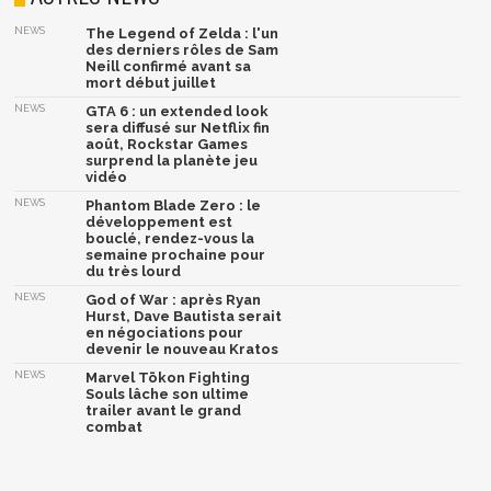
NEWS
The Legend of Zelda : l'un
des derniers rôles de Sam
Neill confirmé avant sa
mort début juillet
NEWS
GTA 6 : un extended look
sera diffusé sur Netflix fin
août, Rockstar Games
surprend la planète jeu
vidéo
NEWS
Phantom Blade Zero : le
développement est
bouclé, rendez-vous la
semaine prochaine pour
du très lourd
NEWS
God of War : après Ryan
Hurst, Dave Bautista serait
en négociations pour
devenir le nouveau Kratos
NEWS
Marvel Tōkon Fighting
Souls lâche son ultime
trailer avant le grand
combat