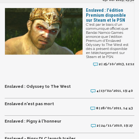
Enslaved : l'édition
Premium disponible
sur Steam et le PSN
C'est par le biais d'un
communiqué officiel que
Bandai Namco Games
annonce que l'édition
Premium d'Enslaved
Odyssey to The West est
dès à présent disponible
en téléchargement sur
Steam et le PSN.
25/10/2013, 12:12
2 |
Enslaved : Odyssey to The West
17/02/2011, 19:40
4 |
Enslaved n'est pas mort
28/01/2011, 14:43
8 |
Enslaved : Pigsy à l'honneur
24/11/2010, 19:27
2 |
Enslaved - Pigsy DLC launch trailer