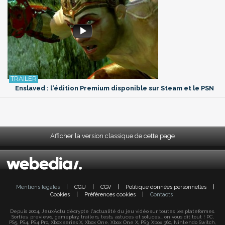
Enslaved : l'édition Premium disponible sur Steam et le PSN
Afficher la version classique de cette page
Mentions légales
|
CGU
|
CGV
|
Politique données personnelles
|
Cookies
|
Préférences cookies
|
Contacts
Depuis 2004, JeuxActu décrypte l'actualité du jeu vidéo sur toutes les plateformes.
Sorties, previews, gameplay, trailers, tests, astuces et soluces... on vous dit tout ! PC,
PS5, PS4, PS4 Pro, Xbox series X, Xbox One, Xbox One X, PS3, Xbox 360, Nintendo Switch,