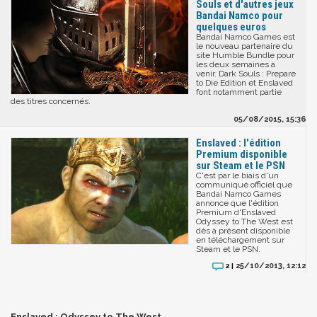
Souls et d'autres jeux
Bandai Namco pour
quelques euros
Bandai Namco Games est
le nouveau partenaire du
site Humble Bundle pour
les deux semaines à
venir. Dark Souls : Prepare
to Die Edition et Enslaved
font notamment partie
des titres concernés.
05/08/2015, 15:36
Enslaved : l'édition
Premium disponible
sur Steam et le PSN
C'est par le biais d'un
communiqué officiel que
Bandai Namco Games
annonce que l'édition
Premium d'Enslaved
Odyssey to The West est
dès à présent disponible
en téléchargement sur
Steam et le PSN.
25/10/2013, 12:12
2 |
Enslaved : Odyssey to The West