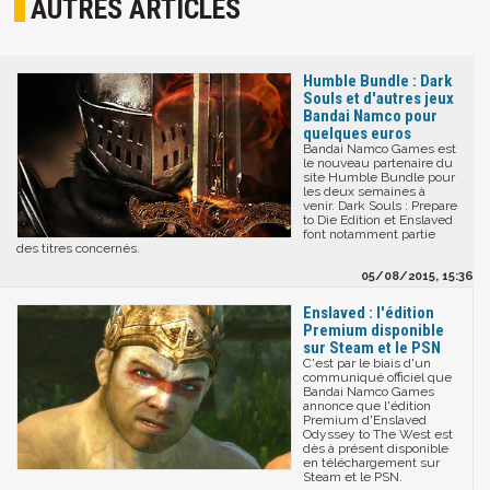
AUTRES ARTICLES
Humble Bundle : Dark
Souls et d'autres jeux
Bandai Namco pour
quelques euros
Bandai Namco Games est
le nouveau partenaire du
site Humble Bundle pour
les deux semaines à
venir. Dark Souls : Prepare
to Die Edition et Enslaved
font notamment partie
des titres concernés.
05/08/2015, 15:36
Enslaved : l'édition
Premium disponible
sur Steam et le PSN
C'est par le biais d'un
communiqué officiel que
Bandai Namco Games
annonce que l'édition
Premium d'Enslaved
Odyssey to The West est
dès à présent disponible
en téléchargement sur
Steam et le PSN.