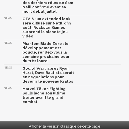
des derniers rôles de Sam
Neill confirmé avant sa
mort début juillet
NEWS
GTA 6 : un extended look
sera diffusé sur Netflix fin
août, Rockstar Games
surprend la planète jeu
vidéo
NEWS
Phantom Blade Zero : le
développement est
bouclé, rendez-vous la
semaine prochaine pour
du très lourd
NEWS
God of War : après Ryan
Hurst, Dave Bautista serait
en négociations pour
devenir le nouveau Kratos
NEWS
Marvel Tōkon Fighting
Souls lâche son ultime
trailer avant le grand
combat
Afficher la version classique de cette page