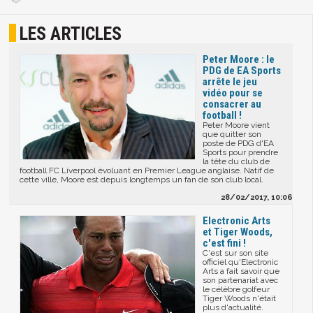
LES ARTICLES
Peter Moore : le
PDG de EA Sports
arrête le jeu
vidéo pour se
consacrer au
football !
Peter Moore vient
que quitter son
poste de PDG d'EA
Sports pour prendre
la tête du club de
football FC Liverpool évoluant en Premier League anglaise. Natif de
cette ville, Moore est depuis longtemps un fan de son club local.
28/02/2017, 10:06
Electronic Arts
et Tiger Woods,
c'est fini !
C'est sur son site
officiel qu'Electronic
Arts a fait savoir que
son partenariat avec
le célèbre golfeur
Tiger Woods n'était
plus d'actualité.