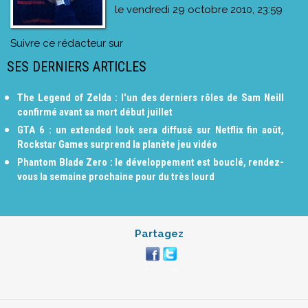
le
vendredi 29 octobre 2010, 23:59
Suivre ce rédacteur sur
SES DERNIERS ARTICLES
The Legend of Zelda : l'un des derniers rôles de Sam Neill
confirmé avant sa mort début juillet
GTA 6 : un extended look sera diffusé sur Netflix fin août,
Rockstar Games surprend la planète jeu vidéo
Phantom Blade Zero : le développement est bouclé, rendez-
vous la semaine prochaine pour du très lourd
Partagez