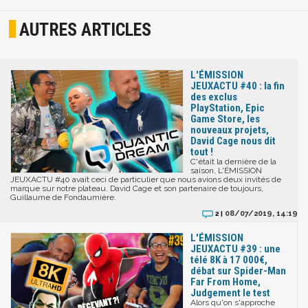
AUTRES ARTICLES
L'ÉMISSION
JEUXACTU #40 : la fin
des exclus
PlayStation, Epic
Game Store, les
nouveaux projets,
David Cage nous dit
tout !
C'était la dernière de la
saison, L'ÉMISSION
JEUXACTU #40 avait ceci de particulier que nous avions deux invités de
marque sur notre plateau. David Cage et son partenaire de toujours,
Guillaume de Fondaumière.
08/07/2019, 14:19
2 |
L'ÉMISSION
JEUXACTU #39 : une
télé 8K à 17 000€,
débat sur Spider-Man
Far From Home,
Judgement le test
Alors qu'on s'approche