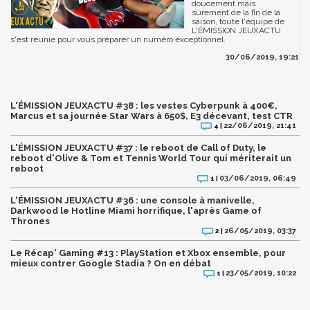
doucement mais
sûrement de la fin de la
saison, toute l'équipe de
L'ÉMISSION JEUXACTU
s'est réunie pour vous préparer un numéro exceptionnel.
30/06/2019, 19:21
L'ÉMISSION JEUXACTU #38 : les vestes Cyberpunk à 400€,
Marcus et sa journée Star Wars à 650$, E3 décevant, test CTR
22/06/2019, 21:41
4 |
L'ÉMISSION JEUXACTU #37 : le reboot de Call of Duty, le
reboot d'Olive & Tom et Tennis World Tour qui mériterait un
reboot
03/06/2019, 06:49
1 |
L'ÉMISSION JEUXACTU #36 : une console à manivelle,
Darkwood le Hotline Miami horrifique, l'après Game of
Thrones
26/05/2019, 03:37
2 |
Le Récap' Gaming #13 : PlayStation et Xbox ensemble, pour
mieux contrer Google Stadia ? On en débat
23/05/2019, 10:22
1 |