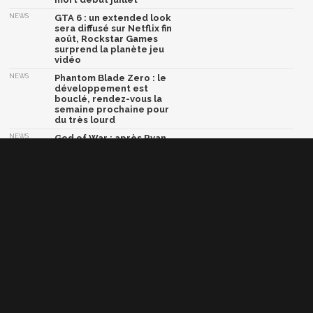
NEWS
GTA 6 : un extended look
sera diffusé sur Netflix fin
août, Rockstar Games
surprend la planète jeu
vidéo
NEWS
Phantom Blade Zero : le
développement est
bouclé, rendez-vous la
semaine prochaine pour
du très lourd
NEWS
God of War : après Ryan
Hurst, Dave Bautista serait
en négociations pour
devenir le nouveau Kratos
NEWS
Marvel Tōkon Fighting
Souls lâche son ultime
trailer avant le grand
combat
Afficher la version classique de cette page