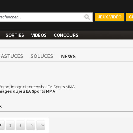
JEUX VIDÉO
C
SORTIES
VIDÉOS
CONCOURS
ASTUCES
SOLUCES
NEWS
 d'écran, image et screenshot EA Sports MMA.
images du jeu EA Sports MMA
S
2
3
4
ivante
Dernière