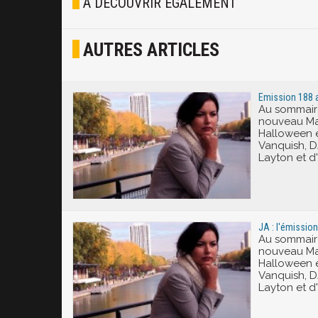
À DÉCOUVRIR ÉGALEMENT
Osef
AUTRES ARTICLES
Joyeux
Excité
Emission 188 au
Au sommaire
nouveau Mar
Halloween e
Vanquish, D
Layton et d'
JA : l'émission
Au sommaire
nouveau Mar
Halloween e
Vanquish, D
Layton et d'