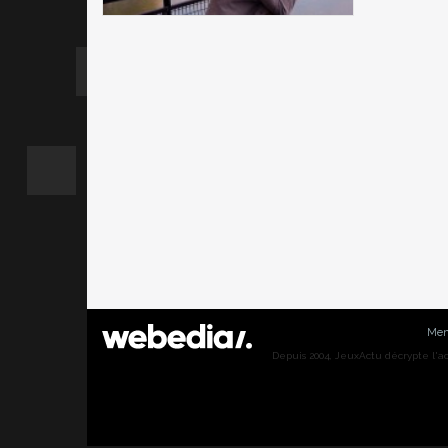
Men
Depuis 2004, JeuxActu décrypte l'actu