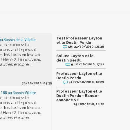
Test Professeur Layton
 Bassin de la Villette
et le Destin Perdu
, retrouvez le
22/10/2010, 19:29
16 |
cus a dit spécial
t les tests vidéo de
Soluce Layton et le
J Hero 2, le nouveau
destin perdu
autres encore...
21/10/2010, 17:22
9 |
Professeur Layton et le
Destin Perdu
13/10/2010, 18:29
45 |
30/10/2010, 04:35
Professeur Layton et le
 188 au Bassin Villette
Destin Perdu - Bande-
, retrouvez le
annonce VF
cus a dit spécial
14/09/2010, 18:20
t les tests vidéo de
J Hero 2, le nouveau
autres encore...