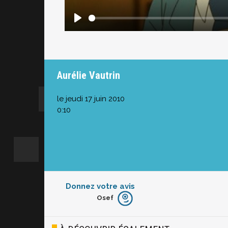
Aurélie Vautrin
le jeudi 17 juin 2010
0:10
Donnez votre avis
Osef
Furieux
Blasé