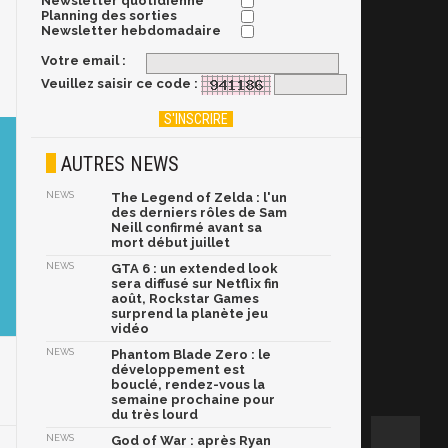
Newsletter quotidienne
Planning des sorties
Newsletter hebdomadaire
Votre email :
Veuillez saisir ce code :
AUTRES NEWS
NEWS
The Legend of Zelda : l'un
des derniers rôles de Sam
Neill confirmé avant sa
mort début juillet
NEWS
GTA 6 : un extended look
sera diffusé sur Netflix fin
août, Rockstar Games
surprend la planète jeu
vidéo
NEWS
Phantom Blade Zero : le
développement est
bouclé, rendez-vous la
semaine prochaine pour
du très lourd
NEWS
God of War : après Ryan