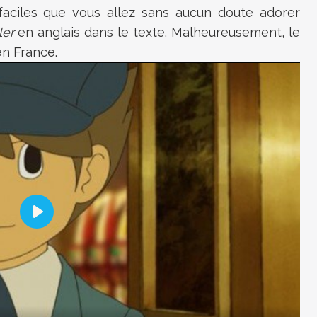
aciles que vous allez sans aucun doute adorer
iler
en anglais dans le texte. Malheureusement, le
en France.