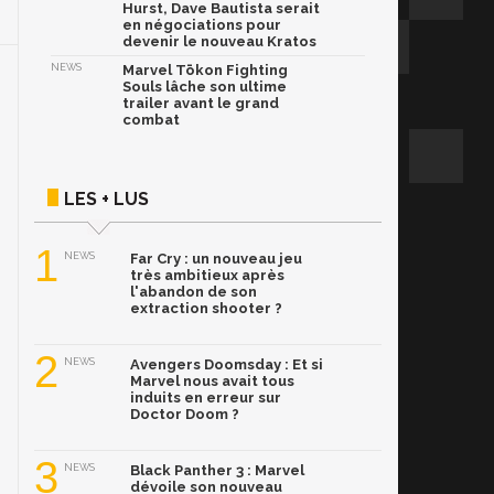
Hurst, Dave Bautista serait
en négociations pour
devenir le nouveau Kratos
NEWS
Marvel Tōkon Fighting
Souls lâche son ultime
trailer avant le grand
combat
LES + LUS
1
NEWS
Far Cry : un nouveau jeu
très ambitieux après
l'abandon de son
extraction shooter ?
2
NEWS
Avengers Doomsday : Et si
Marvel nous avait tous
induits en erreur sur
Doctor Doom ?
3
NEWS
Black Panther 3 : Marvel
dévoile son nouveau