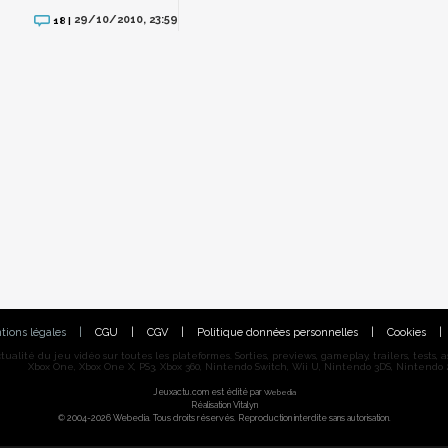
29/10/2010, 23:59
18 |
tions légales
|
CGU
|
CGV
|
Politique données personnelles
|
Cookies
|
alité du jeu vidéo sur toutes les plateformes. Sorties, previews, gameplay, trailers, tests, astu
Xbox One, Xbox One X, PS3, Xbox 360, Nintendo Switch, Wii U, Nintendo 3DS, Nintendo 2
Jeuxactu.com est édité par
Webedia
Réalisation Vitalyn
© 2004-2026 Webedia. Tous droits réservés. Reproduction interdite sans autorisation.