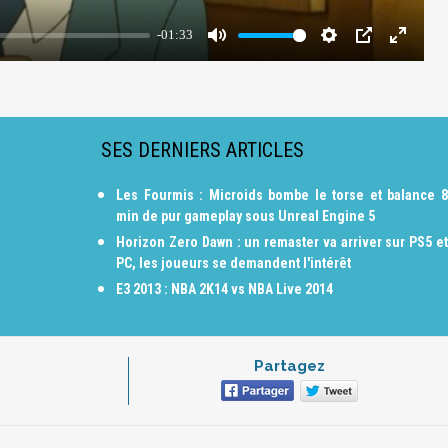
SES DERNIERS ARTICLES
Les Fourmis : Microids bombe le torse et balance 8
min de pur gameplay sous Unreal Engine 5
Horizon Zero Dawn : un remaster va arriver sur PS5 et
PC, les joueurs se demandent l'intérêt
E3 2013 : NBA 2K14 vs NBA Live 2014
Partagez