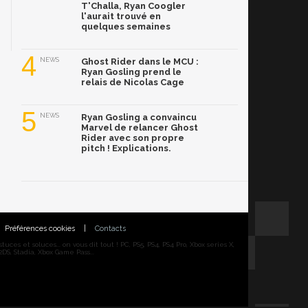
T'Challa, Ryan Coogler
l'aurait trouvé en
quelques semaines
4
NEWS
Ghost Rider dans le MCU :
Ryan Gosling prend le
relais de Nicolas Cage
5
NEWS
Ryan Gosling a convaincu
Marvel de relancer Ghost
Rider avec son propre
pitch ! Explications.
Préférences cookies
|
Contacts
ces et soluces... on vous dit tout ! PC, PS5, PS4, PS4 Pro, Xbox series X,
DS, Stadia, Xbox Game Pass...