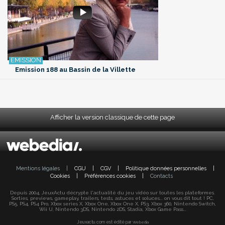
Emission 188 au Bassin de la Villette
Afficher la version classique de cette page
Mentions légales
|
CGU
|
CGV
|
Politique données personnelles
|
Cookies
|
Préférences cookies
|
Contacts
Depuis 2004, JeuxActu décrypte l'actualité du jeu vidéo sur toutes les plateformes.
Sorties, previews, gameplay, trailers, tests, astuces et soluces... on vous dit tout ! PC,
PS5, PS4, PS4 Pro, Xbox series X, Xbox One, Xbox One X, PS3, Xbox 360, Nintendo Switch,
Wii U, Nintendo 3DS, Nintendo 2DS, Stadia, Xbox Game Pass...
Jeuxactu.com est édité par
Webedia