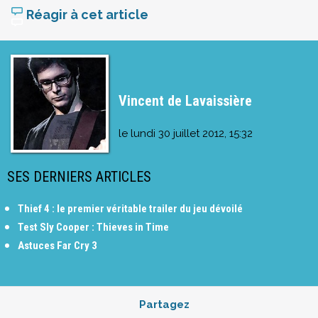
Réagir à cet article
Vincent de Lavaissière
le
lundi 30 juillet 2012, 15:32
SES DERNIERS ARTICLES
Thief 4 : le premier véritable trailer du jeu dévoilé
Test Sly Cooper : Thieves in Time
Astuces Far Cry 3
Partagez