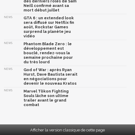
des derniers rôles de Sam
Neill confirmé avant sa
mort début juillet
NEWS
GTA 6 : un extended look
sera diffusé sur Netflix fin
août, Rockstar Games
surprend la planète jeu
vidéo
NEWS
Phantom Blade Zero : le
développement est
bouclé, rendez-vous la
semaine prochaine pour
du très lourd
NEWS
God of War : après Ryan
Hurst, Dave Bautista serait
en négociations pour
devenir le nouveau Kratos
NEWS
Marvel Tōkon Fighting
Souls lâche son ultime
trailer avant le grand
combat
Afficher la version classique de cette page