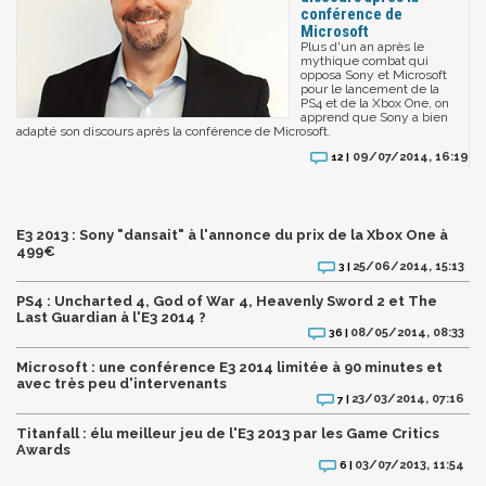
conférence de
Microsoft
Plus d'un an après le
mythique combat qui
opposa Sony et Microsoft
pour le lancement de la
PS4 et de la Xbox One, on
apprend que Sony a bien
adapté son discours après la conférence de Microsoft.
09/07/2014, 16:19
12 |
E3 2013 : Sony "dansait" à l'annonce du prix de la Xbox One à
499€
25/06/2014, 15:13
3 |
PS4 : Uncharted 4, God of War 4, Heavenly Sword 2 et The
Last Guardian à l'E3 2014 ?
08/05/2014, 08:33
36 |
Microsoft : une conférence E3 2014 limitée à 90 minutes et
avec très peu d'intervenants
23/03/2014, 07:16
7 |
Titanfall : élu meilleur jeu de l'E3 2013 par les Game Critics
Awards
03/07/2013, 11:54
6 |