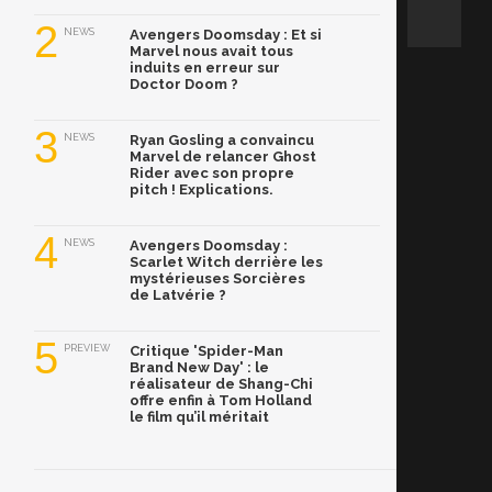
2
NEWS
Avengers Doomsday : Et si
Marvel nous avait tous
induits en erreur sur
Doctor Doom ?
3
NEWS
Ryan Gosling a convaincu
Marvel de relancer Ghost
Rider avec son propre
pitch ! Explications.
4
NEWS
Avengers Doomsday :
Scarlet Witch derrière les
mystérieuses Sorcières
de Latvérie ?
5
PREVIEW
Critique 'Spider-Man
Brand New Day' : le
réalisateur de Shang-Chi
offre enfin à Tom Holland
le film qu’il méritait