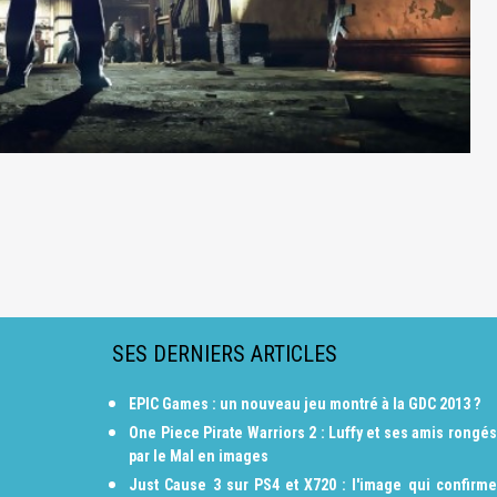
SES DERNIERS ARTICLES
EPIC Games : un nouveau jeu montré à la GDC 2013 ?
One Piece Pirate Warriors 2 : Luffy et ses amis rongés
par le Mal en images
Just Cause 3 sur PS4 et X720 : l'image qui confirme