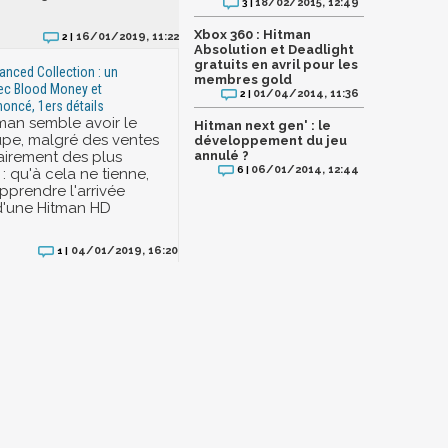
18/02/2015, 12:49
3 |
Xbox 360 : Hitman
16/01/2019, 11:22
2 |
Absolution et Deadlight
gratuits en avril pour les
nced Collection : un
membres gold
ec Blood Money et
01/04/2014, 11:36
2 |
oncé, 1ers détails
man semble avoir le
Hitman next gen' : le
pe, malgré des ventes
développement du jeu
irement des plus
annulé ?
06/01/2014, 12:44
6 |
: qu'à cela ne tienne,
pprendre l'arrivée
d'une Hitman HD
04/01/2019, 16:20
1 |