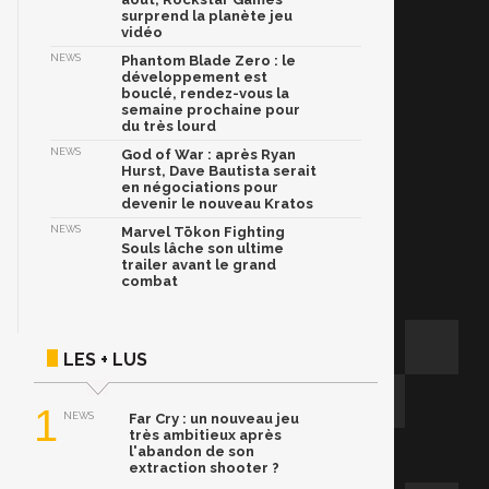
surprend la planète jeu
vidéo
NEWS
Phantom Blade Zero : le
développement est
bouclé, rendez-vous la
semaine prochaine pour
du très lourd
NEWS
God of War : après Ryan
Hurst, Dave Bautista serait
en négociations pour
devenir le nouveau Kratos
NEWS
Marvel Tōkon Fighting
Souls lâche son ultime
trailer avant le grand
combat
LES + LUS
1
NEWS
Far Cry : un nouveau jeu
très ambitieux après
l'abandon de son
extraction shooter ?