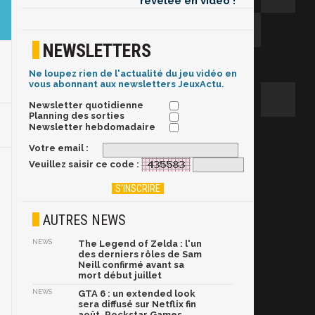
révélée en vidéo !
NEWSLETTERS
Ne loupez rien de l'actualité du jeu vidéo en
vous abonnant aux newsletters JeuxActu.
Newsletter quotidienne
Planning des sorties
Newsletter hebdomadaire
Votre email :
Veuillez saisir ce code :
AUTRES NEWS
NEWS
The Legend of Zelda : l'un
des derniers rôles de Sam
Neill confirmé avant sa
mort début juillet
NEWS
GTA 6 : un extended look
sera diffusé sur Netflix fin
août, Rockstar Games