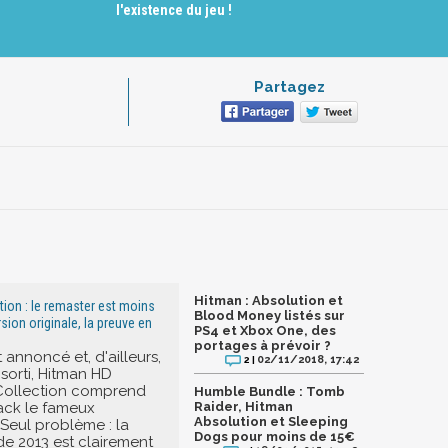
l'existence du jeu !
Partagez
Hitman : Absolution et
ion : le remaster est moins
Blood Money listés sur
sion originale, la preuve en
PS4 et Xbox One, des
portages à prévoir ?
nnoncé et, d'ailleurs,
02/11/2018, 17:42
2 |
orti, Hitman HD
ollection comprend
Humble Bundle : Tomb
ack le fameux
Raider, Hitman
Absolution et Sleeping
 Seul problème : la
Dogs pour moins de 15€
de 2013 est clairement