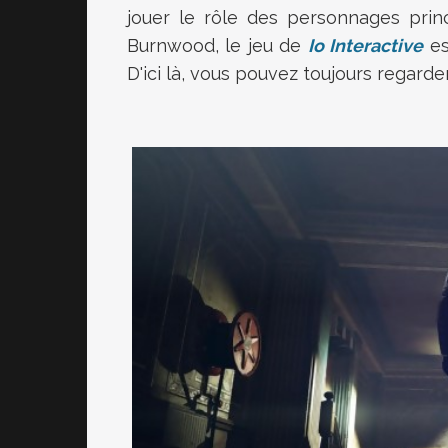
jouer le rôle des personnages pri
Burnwood, le jeu de
Io Interactive
es
D'ici là, vous pouvez toujours regard