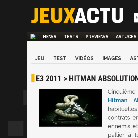
NEWS
TESTS
PREVIEWS
ASTUCES
JEU
TEST
VIDÉOS
IMAGES
AS
E3 2011 > HITMAN ABSOLUTIO
Cinquième
Hitman Ab
habituelle
contrats e
ennemis et
pallier à t