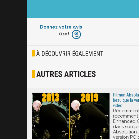
Donnez votre avis
Osef
Furieux
Blasé
À DÉCOUVRIR ÉGALEMENT
Osef
AUTRES ARTICLES
Joyeux
Excité
Hitman Absolut
beau que la ver
vidéo
Récemment a
récemment s
Enhanced C
dans son p
Absolution.
version PC 