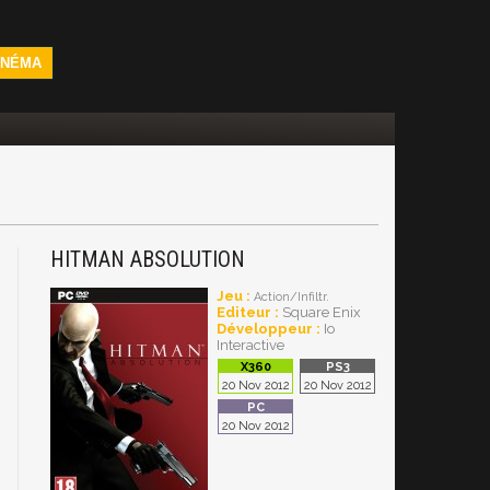
INÉMA
HITMAN ABSOLUTION
Jeu :
Action/Infiltr.
Editeur :
Square Enix
Développeur :
Io
Interactive
20 Nov 2012
20 Nov 2012
20 Nov 2012