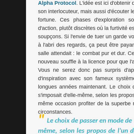
Alpha Protocol
. L'idée est ici d'obten
son interlocuteur, mais aussi d'écouter 
fortune. Ces phases d'exploration 
d'action, plutôt discrètes où la furtivit
soupçons. Si l'envie de tuer un garde vo
à l'abri des regards, ça peut être payan
salle attendait : le combat pur et dur. 
nouveau souffle à la licence pour que l
Vous ne serez donc pas surpris d'a
d'inspiration avec son fameux systèm
longues années maintenant. Le choix 
s'imposait d'elle-même, selon les propos
même occasion profiter de la superbe 
circonstances.
Le choix de passer en mode de 
même, selon les propos de l'un d