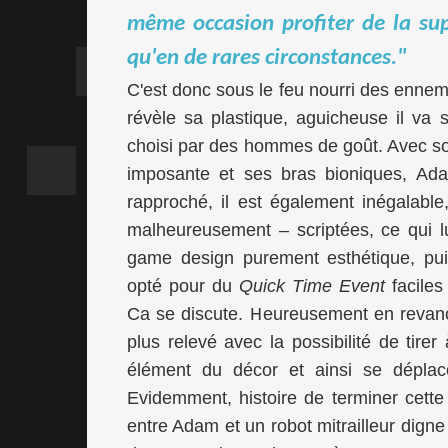
même occasion profiter de la su
qu'en de rares circonstances."
C'est donc sous le feu nourri des enne
révèle sa plastique, aguicheuse il va
choisi par des hommes de goût. Avec son
imposante et ses bras bioniques, Ada
rapproché, il est également inégalabl
malheureusement – scriptées, ce qui l
game design purement esthétique, pui
opté pour du
Quick Time Event
faciles
Ca se discute. Heureusement en revanc
plus relevé avec la possibilité de ti
élément du décor et ainsi se déplac
Evidemment, histoire de terminer cett
entre Adam et un robot mitrailleur dign