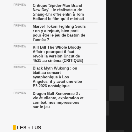
PREVIEW
Critique 'Spider-Man Brand
New Day' : le réalisateur de
Shang-Chi offre enfin à Tom
Holland le film qu’il méritait
PREVIEW
Marvel Tōkon Fighting Souls
: on y a rejoué, bien parti
pour être le jeu de baston de
l'année ?
PREVIEW
Kill Bill The Whole Bloody
Affair : pourquoi il faut
revoir la version Uncut de
4h35 au cinéma (CRITIQUE)
PREVIEW
Black Myth Wukong : on
était au concert
symphonique à Los
Angeles, il y avait une vibe
E3 2026 nostalgique
PREVIEW
Dragon Ball Xenoverse 3 :
vie étudiante, exploration et
combat, nos impressions
sur le jeu
LES + LUS