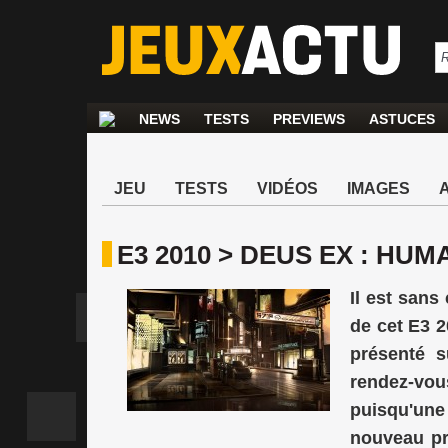
NEWS
TESTS
PREVIEWS
ASTUCES
JEU
TESTS
VIDÉOS
IMAGES
E3 2010 > DEUS EX : HU
Il est san
de cet E3 2
présenté 
rendez-vou
puisqu'une 
nouveau pro