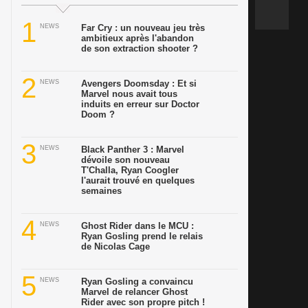
1
NEWS
Far Cry : un nouveau jeu très
ambitieux après l'abandon
de son extraction shooter ?
2
NEWS
Avengers Doomsday : Et si
Marvel nous avait tous
induits en erreur sur Doctor
Doom ?
3
NEWS
Black Panther 3 : Marvel
dévoile son nouveau
T'Challa, Ryan Coogler
l'aurait trouvé en quelques
semaines
4
NEWS
Ghost Rider dans le MCU :
Ryan Gosling prend le relais
de Nicolas Cage
5
NEWS
Ryan Gosling a convaincu
Marvel de relancer Ghost
Rider avec son propre pitch !