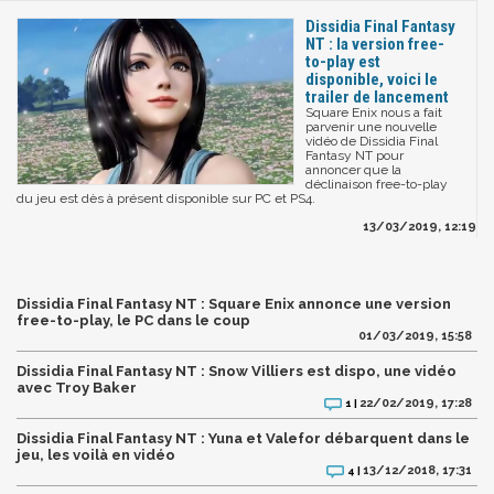
Dissidia Final Fantasy
NT : la version free-
to-play est
disponible, voici le
trailer de lancement
Square Enix nous a fait
parvenir une nouvelle
vidéo de Dissidia Final
Fantasy NT pour
annoncer que la
déclinaison free-to-play
du jeu est dès à présent disponible sur PC et PS4.
13/03/2019, 12:19
Dissidia Final Fantasy NT : Square Enix annonce une version
free-to-play, le PC dans le coup
01/03/2019, 15:58
Dissidia Final Fantasy NT : Snow Villiers est dispo, une vidéo
avec Troy Baker
22/02/2019, 17:28
1 |
Dissidia Final Fantasy NT : Yuna et Valefor débarquent dans le
jeu, les voilà en vidéo
13/12/2018, 17:31
4 |