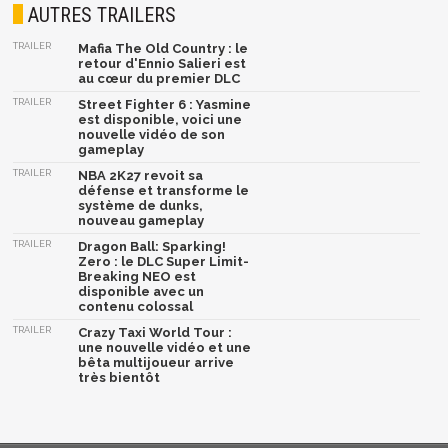
AUTRES TRAILERS
TRAILER
Mafia The Old Country : le
retour d'Ennio Salieri est
au cœur du premier DLC
TRAILER
Street Fighter 6 : Yasmine
est disponible, voici une
nouvelle vidéo de son
gameplay
TRAILER
NBA 2K27 revoit sa
défense et transforme le
système de dunks,
nouveau gameplay
TRAILER
Dragon Ball: Sparking!
Zero : le DLC Super Limit-
Breaking NEO est
disponible avec un
contenu colossal
TRAILER
Crazy Taxi World Tour :
une nouvelle vidéo et une
bêta multijoueur arrive
très bientôt