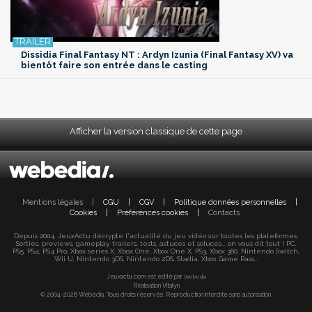
Dissidia Final Fantasy NT : Ardyn Izunia (Final Fantasy XV) va
bientôt faire son entrée dans le casting
Afficher la version classique de cette page
Mentions légales
|
CGU
|
CGV
|
Politique données personnelles
|
Cookies
|
Préférences cookies
|
Contacts
Depuis 2004, JeuxActu décrypte l'actualité du jeu vidéo sur toutes les plateformes.
Sorties, previews, gameplay, trailers, tests, astuces et soluces... on vous dit tout ! PC,
PS5, PS4, PS4 Pro, Xbox series X, Xbox One, Xbox One X, PS3, Xbox 360, Nintendo Switch,
Wii U, Nintendo 3DS, Nintendo 2DS, Stadia, Xbox Game Pass...
Jeuxactu.com est édité par
Webedia
Réalisation Vitalyn
© 2004-2026 Webedia. Tous droits réservés. Reproduction interdite sans autorisation.